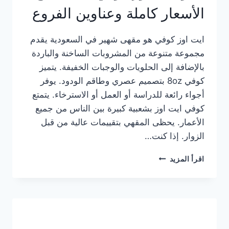
الأسعار كاملة وعناوين الفروع
ايت اوز كوفي هو مقهى شهير في السعودية يقدم
مجموعة متنوعة من المشروبات الساخنة والباردة
بالإضافة إلى الحلويات والوجبات الخفيفة. يتميز
كوفي 8oz بتصميم عصري وطاقم الودود. يوفر
أجواء رائعة للدراسة أو العمل أو الاسترخاء. يتمتع
كوفي ايت اوز بشعبية كبيرة بين الناس من جميع
الأعمار. يحظى المقهي بتقييمات عالية من قبل
الزوار. إذا كنت…
منيو
اقرأ المزيد
ايت
اوز
كوفي
الجديد
مع
الأسعار