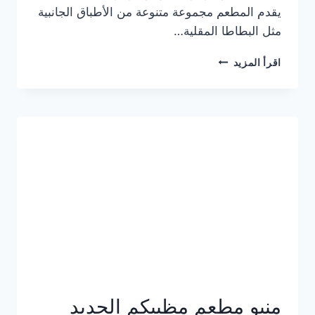
يقدم المطعم مجموعة متنوعة من الأطباق الجانبية
مثل البطاطا المقلية…
أسعار
اقرأ المزيد
منيو
مطعم
جان
برجر
الجديد
كامل
وعناوين
الفروع
منيو مطعم مظبيكم الجديد