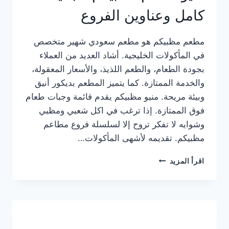
كامل وعناوين الفروع
مطعم مظبيكم هو مطعم سعودي شهير متخصص
في المأكولات الخليجية. أشاد العديد من العملاء
بجودة الطعام، والطعم اللذيذ، والأسعار المعقولة،
والخدمة الممتازة. كما يتميز المطعم بديكور أنيق
وبيئة مريحة. منيو مظبيكم يقدم قائمة وجبات طعام
فوق الممتازة. إذا ترغب في اكل شعبي ومظبي
وشوايه لا تفكر تروح إلا لسلسلة فروع مطاعم
مظبيكم. تقديمه لأشهى المأكولات…
منيو
اقرأ المزيد
مطعم
مظبيكم
الجديد
كامل
وعناوين
الفروع