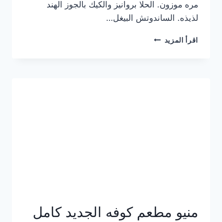
مره موزون. الحلا بروانيز والكيك بالجوز الهند
لذيذه. الساندوتش البيغل…
منيو
اقرأ المزيد
كوفي
هاف
مليون
الجديد
بالأسعار
كاملة
منيو مطعم كوفه الجديد كامل