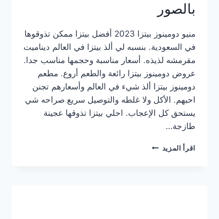
بالصور
منيو دومينوز بيتزا 2023 أفضل بيتزا ممكن تذوقوها
في السعودية. بنسبه لي ألذ بيتزا في العالم ديناميت
مقرمشه لذيذه. أسعار مناسبة وحجمها مناسب جدا.
عروض دومينوز بيتزا رائعة والطعم أروع. مطعم
دومينوز بيتزا ألذ شيء في العالم وأسعارهم تجنن
احبهم. الأكل ولا غلطه والتوصيل سريع صراحه شي
يستحق كل الإعجاب. احلي بيتزا تذوقها عجينة
طازجة…
منيو
اقرأ المزيد
دومينوز
بيتزا
2023
–
أسعار
المنيو
الجديد