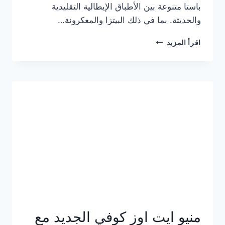
باستا متنوعة بين الأطباق الإيطالية التقليدية
والحديثة. بما في ذلك البيتزا والمعكرونة…
أسعار
اقرأ المزيد
منيو
كازا
باستا
الجديد
كامل
وعناوين
الفروع
منيو ايت اوز كوفي الجديد مع