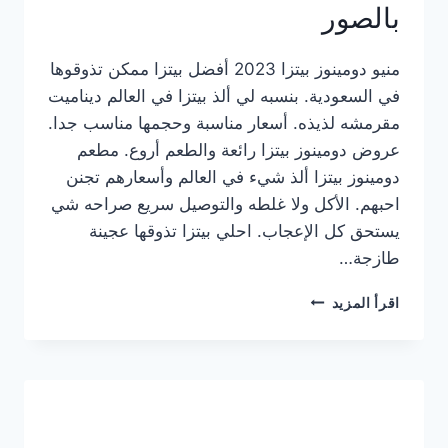
بالصور
منيو دومينوز بيتزا 2023 أفضل بيتزا ممكن تذوقوها
في السعودية. بنسبه لي ألذ بيتزا في العالم ديناميت
مقرمشه لذيذه. أسعار مناسبة وحجمها مناسب جدا.
عروض دومينوز بيتزا رائعة والطعم أروع. مطعم
دومينوز بيتزا ألذ شيء في العالم وأسعارهم تجنن
احبهم. الأكل ولا غلطه والتوصيل سريع صراحه شي
يستحق كل الإعجاب. احلي بيتزا تذوقها عجينة
طازجة…
منيو
اقرأ المزيد
دومينوز
بيتزا
2023
–
أسعار
المنيو
الجديد