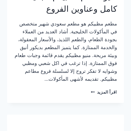
كامل وعناوين الفروع
مطعم مظبيكم هو مطعم سعودي شهير متخصص
في المأكولات الخليجية. أشاد العديد من العملاء
بجودة الطعام، والطعم اللذيذ، والأسعار المعقولة،
والخدمة الممتازة. كما يتميز المطعم بديكور أنيق
وبيئة مريحة. منيو مظبيكم يقدم قائمة وجبات طعام
فوق الممتازة. إذا ترغب في اكل شعبي ومظبي
وشوايه لا تفكر تروح إلا لسلسلة فروع مطاعم
مظبيكم. تقديمه لأشهى المأكولات…
منيو
اقرأ المزيد
مطعم
مظبيكم
الجديد
كامل
وعناوين
الفروع