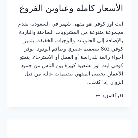
الأسعار كاملة وعناوين الفروع
ايت اوز كوفي هو مقهى شهير في السعودية يقدم
مجموعة متنوعة من المشروبات الساخنة والباردة
بالإضافة إلى الحلويات والوجبات الخفيفة. يتميز
كوفي 8oz بتصميم عصري وطاقم الودود. يوفر
أجواء رائعة للدراسة أو العمل أو الاسترخاء. يتمتع
كوفي ايت اوز بشعبية كبيرة بين الناس من جميع
الأعمار. يحظى المقهي بتقييمات عالية من قبل
الزوار. إذا كنت…
منيو
اقرأ المزيد
ايت
اوز
كوفي
الجديد
مع
الأسعار