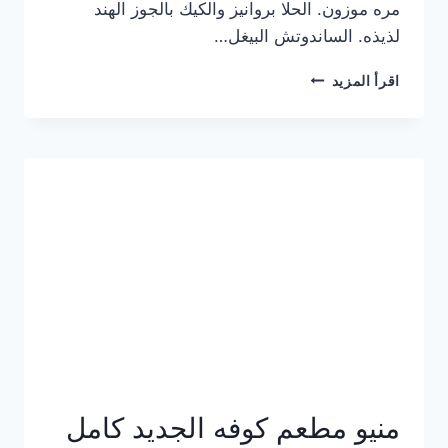
مره موزون. الحلا بروانيز والكيك بالجوز الهند
لذيذه. الساندوتش البيغل…
منيو
اقرأ المزيد
كوفي
هاف
مليون
الجديد
بالأسعار
كاملة
منيو مطعم كوفه الجديد كامل