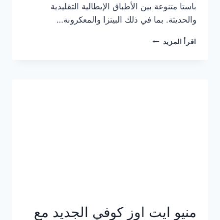
باستا متنوعة بين الأطباق الإيطالية التقليدية
والحديثة. بما في ذلك البيتزا والمعكرونة…
أسعار
اقرأ المزيد
منيو
كازا
باستا
الجديد
كامل
وعناوين
الفروع
منيو ايت اوز كوفي الجديد مع