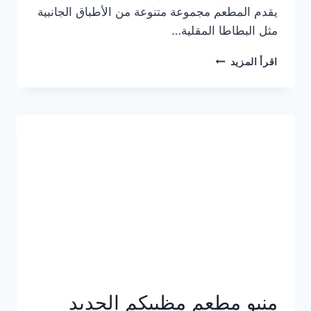
يقدم المطعم مجموعة متنوعة من الأطباق الجانبية
مثل البطاطا المقلية…
أسعار
اقرأ المزيد
منيو
مطعم
جان
برجر
الجديد
كامل
وعناوين
الفروع
منيو مطعم مظبيكم الجديد