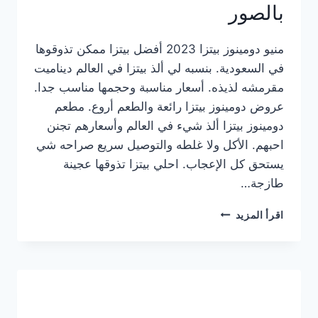
بالصور
منيو دومينوز بيتزا 2023 أفضل بيتزا ممكن تذوقوها
في السعودية. بنسبه لي ألذ بيتزا في العالم ديناميت
مقرمشه لذيذه. أسعار مناسبة وحجمها مناسب جدا.
عروض دومينوز بيتزا رائعة والطعم أروع. مطعم
دومينوز بيتزا ألذ شيء في العالم وأسعارهم تجنن
احبهم. الأكل ولا غلطه والتوصيل سريع صراحه شي
يستحق كل الإعجاب. احلي بيتزا تذوقها عجينة
طازجة…
منيو
اقرأ المزيد
دومينوز
بيتزا
2023
–
أسعار
المنيو
الجديد