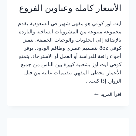
الأسعار كاملة وعناوين الفروع
ايت اوز كوفي هو مقهى شهير في السعودية يقدم
مجموعة متنوعة من المشروبات الساخنة والباردة
بالإضافة إلى الحلويات والوجبات الخفيفة. يتميز
كوفي 8oz بتصميم عصري وطاقم الودود. يوفر
أجواء رائعة للدراسة أو العمل أو الاسترخاء. يتمتع
كوفي ايت اوز بشعبية كبيرة بين الناس من جميع
الأعمار. يحظى المقهي بتقييمات عالية من قبل
الزوار. إذا كنت…
منيو
اقرأ المزيد
ايت
اوز
كوفي
الجديد
مع
الأسعار