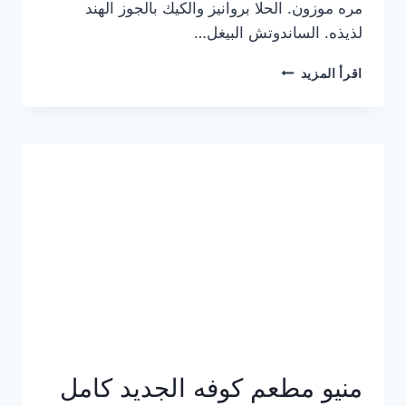
مره موزون. الحلا بروانيز والكيك بالجوز الهند
لذيذه. الساندوتش البيغل…
منيو
اقرأ المزيد
كوفي
هاف
مليون
الجديد
بالأسعار
كاملة
منيو مطعم كوفه الجديد كامل