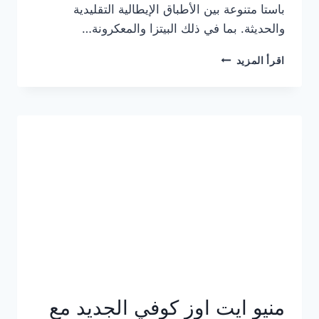
باستا متنوعة بين الأطباق الإيطالية التقليدية
والحديثة. بما في ذلك البيتزا والمعكرونة…
أسعار
اقرأ المزيد
منيو
كازا
باستا
الجديد
كامل
وعناوين
الفروع
منيو ايت اوز كوفي الجديد مع