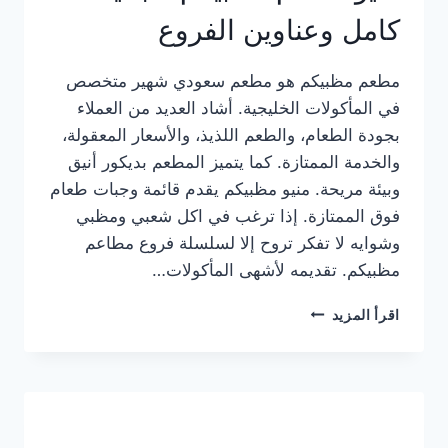
كامل وعناوين الفروع
مطعم مظبيكم هو مطعم سعودي شهير متخصص
في المأكولات الخليجية. أشاد العديد من العملاء
بجودة الطعام، والطعم اللذيذ، والأسعار المعقولة،
والخدمة الممتازة. كما يتميز المطعم بديكور أنيق
وبيئة مريحة. منيو مظبيكم يقدم قائمة وجبات طعام
فوق الممتازة. إذا ترغب في اكل شعبي ومظبي
وشوايه لا تفكر تروح إلا لسلسلة فروع مطاعم
مظبيكم. تقديمه لأشهى المأكولات…
منيو
اقرأ المزيد
مطعم
مظبيكم
الجديد
كامل
وعناوين
الفروع