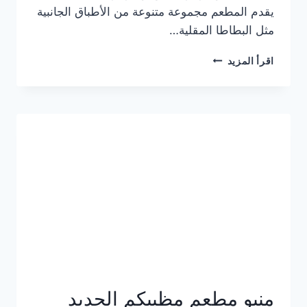
يقدم المطعم مجموعة متنوعة من الأطباق الجانبية
مثل البطاطا المقلية…
أسعار
اقرأ المزيد
منيو
مطعم
جان
برجر
الجديد
كامل
وعناوين
الفروع
منيو مطعم مظبيكم الجديد