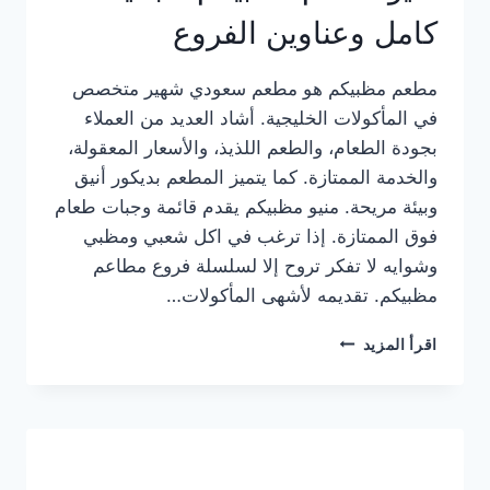
كامل وعناوين الفروع
مطعم مظبيكم هو مطعم سعودي شهير متخصص
في المأكولات الخليجية. أشاد العديد من العملاء
بجودة الطعام، والطعم اللذيذ، والأسعار المعقولة،
والخدمة الممتازة. كما يتميز المطعم بديكور أنيق
وبيئة مريحة. منيو مظبيكم يقدم قائمة وجبات طعام
فوق الممتازة. إذا ترغب في اكل شعبي ومظبي
وشوايه لا تفكر تروح إلا لسلسلة فروع مطاعم
مظبيكم. تقديمه لأشهى المأكولات…
منيو
اقرأ المزيد
مطعم
مظبيكم
الجديد
كامل
وعناوين
الفروع