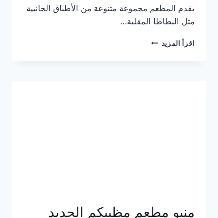
يقدم المطعم مجموعة متنوعة من الأطباق الجانبية
مثل البطاطا المقلية…
أسعار
اقرأ المزيد
منيو
مطعم
جان
برجر
الجديد
كامل
وعناوين
الفروع
منيو مطعم مظبيكم الجديد