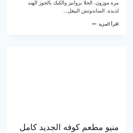
مره موزون. الحلا بروانيز والكيك بالجوز الهند
لذيذه. الساندوتش البيغل…
منيو
اقرأ المزيد
كوفي
هاف
مليون
الجديد
بالأسعار
كاملة
منيو مطعم كوفه الجديد كامل