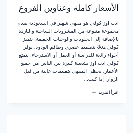
الأسعار كاملة وعناوين الفروع
ايت اوز كوفي هو مقهى شهير في السعودية يقدم
مجموعة متنوعة من المشروبات الساخنة والباردة
بالإضافة إلى الحلويات والوجبات الخفيفة. يتميز
كوفي 8oz بتصميم عصري وطاقم الودود. يوفر
أجواء رائعة للدراسة أو العمل أو الاسترخاء. يتمتع
كوفي ايت اوز بشعبية كبيرة بين الناس من جميع
الأعمار. يحظى المقهي بتقييمات عالية من قبل
الزوار. إذا كنت…
منيو
اقرأ المزيد
ايت
اوز
كوفي
الجديد
مع
الأسعار