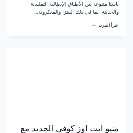
باستا متنوعة بين الأطباق الإيطالية التقليدية
والحديثة. بما في ذلك البيتزا والمعكرونة…
أسعار
اقرأ المزيد
منيو
كازا
باستا
الجديد
كامل
وعناوين
الفروع
منيو ايت اوز كوفي الجديد مع