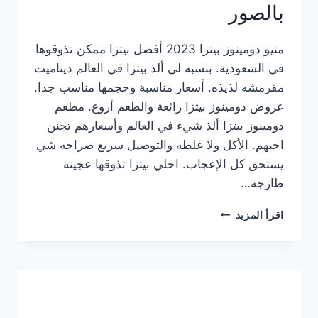
بالصور
منيو دومينوز بيتزا 2023 أفضل بيتزا ممكن تذوقوها
في السعودية. بنسبه لي ألذ بيتزا في العالم ديناميت
مقرمشه لذيذه. أسعار مناسبة وحجمها مناسب جدا.
عروض دومينوز بيتزا رائعة والطعم أروع. مطعم
دومينوز بيتزا ألذ شيء في العالم وأسعارهم تجنن
احبهم. الأكل ولا غلطه والتوصيل سريع صراحه شي
يستحق كل الإعجاب. احلي بيتزا تذوقها عجينة
طازجة…
منيو
اقرأ المزيد
دومينوز
بيتزا
2023
–
أسعار
المنيو
الجديد