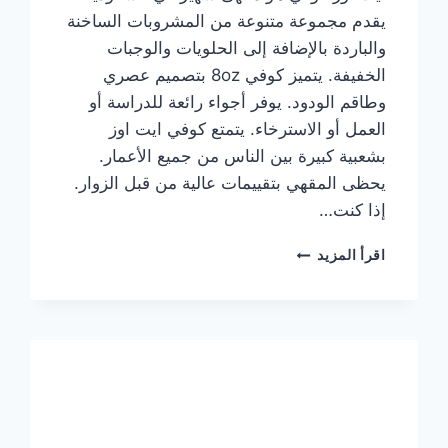
يقدم مجموعة متنوعة من المشروبات الساخنة
والباردة بالإضافة إلى الحلويات والوجبات
الخفيفة. يتميز كوفي 8oz بتصميم عصري
وطاقم الودود. يوفر أجواء رائعة للدراسة أو
العمل أو الاسترخاء. يتمتع كوفي ايت اوز
بشعبية كبيرة بين الناس من جميع الأعمار.
يحظى المقهي بتقييمات عالية من قبل الزوار.
إذا كنت…
منيو
اقرأ المزيد
ايت
اوز
كوفي
الجديد
مع
الأسعار
كاملة
وعناوين
الفروع