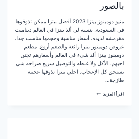
بالصور
منيو دومينوز بيتزا 2023 أفضل بيتزا ممكن تذوقوها
في السعودية. بنسبه لي ألذ بيتزا في العالم ديناميت
مقرمشه لذيذه. أسعار مناسبة وحجمها مناسب جدا.
عروض دومينوز بيتزا رائعة والطعم أروع. مطعم
دومينوز بيتزا ألذ شيء في العالم وأسعارهم تجنن
احبهم. الأكل ولا غلطه والتوصيل سريع صراحه شي
يستحق كل الإعجاب. احلي بيتزا تذوقها عجينة
طازجة…
منيو
اقرأ المزيد
دومينوز
بيتزا
2023
–
أسعار
المنيو
الجديد