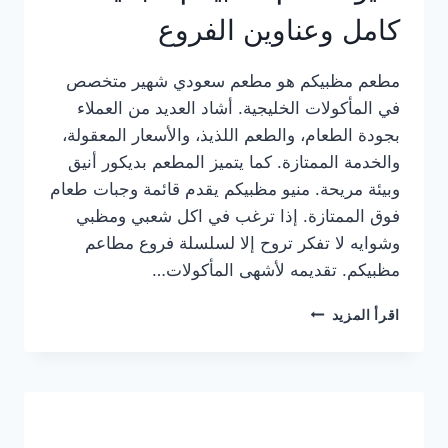
كامل وعناوين الفروع
مطعم مظبيكم هو مطعم سعودي شهير متخصص
في المأكولات الخليجية. أشاد العديد من العملاء
بجودة الطعام، والطعم اللذيذ، والأسعار المعقولة،
والخدمة الممتازة. كما يتميز المطعم بديكور أنيق
وبيئة مريحة. منيو مظبيكم يقدم قائمة وجبات طعام
فوق الممتازة. إذا ترغب في اكل شعبي ومظبي
وشوايه لا تفكر تروح إلا لسلسلة فروع مطاعم
مظبيكم. تقديمه لأشهى المأكولات…
منيو
اقرأ المزيد
مطعم
مظبيكم
الجديد
كامل
وعناوين
الفروع