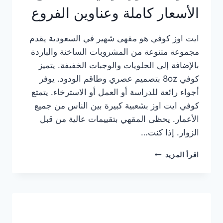
الأسعار كاملة وعناوين الفروع
ايت اوز كوفي هو مقهى شهير في السعودية يقدم
مجموعة متنوعة من المشروبات الساخنة والباردة
بالإضافة إلى الحلويات والوجبات الخفيفة. يتميز
كوفي 8oz بتصميم عصري وطاقم الودود. يوفر
أجواء رائعة للدراسة أو العمل أو الاسترخاء. يتمتع
كوفي ايت اوز بشعبية كبيرة بين الناس من جميع
الأعمار. يحظى المقهي بتقييمات عالية من قبل
الزوار. إذا كنت…
منيو
اقرأ المزيد
ايت
اوز
كوفي
الجديد
مع
الأسعار