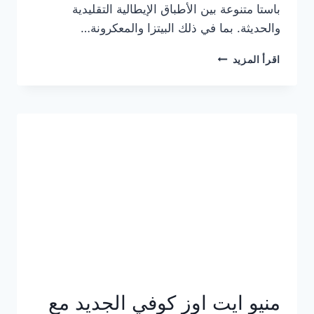
باستا متنوعة بين الأطباق الإيطالية التقليدية
والحديثة. بما في ذلك البيتزا والمعكرونة…
أسعار
اقرأ المزيد
منيو
كازا
باستا
الجديد
كامل
وعناوين
الفروع
منيو ايت اوز كوفي الجديد مع