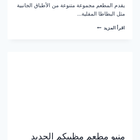
يقدم المطعم مجموعة متنوعة من الأطباق الجانبية
مثل البطاطا المقلية…
أسعار
اقرأ المزيد
منيو
مطعم
جان
برجر
الجديد
كامل
وعناوين
الفروع
منيو مطعم مظبيكم الجديد