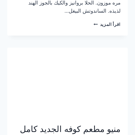
مره موزون. الحلا بروانيز والكيك بالجوز الهند
لذيذه. الساندوتش البيغل…
منيو
اقرأ المزيد
كوفي
هاف
مليون
الجديد
بالأسعار
كاملة
منيو مطعم كوفه الجديد كامل