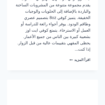
يقدم مجموعة متنوعة من المشروبات الساخنة
والباردة بالإضافة إلى الحلويات والوجبات
الخفيفة. يتميز كوفي 8oz بتصميم عصري
وطاقم الودود. يوفر أجواء رائعة للدراسة أو
العمل أو الاسترخاء. يتمتع كوفي ايت اوز
بشعبية كبيرة بين الناس من جميع الأعمار.
يحظى المقهي بتقييمات عالية من قبل الزوار.
إذا كنت…
منيو
اقرأ المزيد
ايت
اوز
كوفي
الجديد
مع
الأسعار
كاملة
وعناوين
الفروع