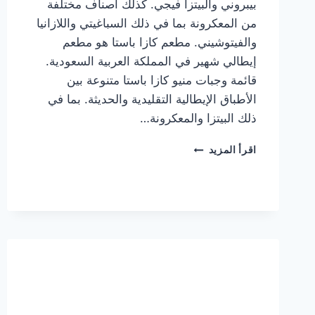
بيبروني والبيتزا فيجي. كذلك أصناف مختلفة
من المعكرونة بما في ذلك السباغيتي واللازانيا
والفيتوشيني. مطعم كازا باستا هو مطعم
إيطالي شهير في المملكة العربية السعودية.
قائمة وجبات منيو كازا باستا متنوعة بين
الأطباق الإيطالية التقليدية والحديثة. بما في
ذلك البيتزا والمعكرونة…
أسعار
اقرأ المزيد
منيو
كازا
باستا
الجديد
كامل
وعناوين
الفروع