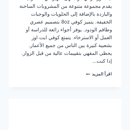
يقدم مجموعة متنوعة من المشروبات الساخنة
والباردة بالإضافة إلى الحلويات والوجبات
الخفيفة. يتميز كوفي 8oz بتصميم عصري
وطاقم الودود. يوفر أجواء رائعة للدراسة أو
العمل أو الاسترخاء. يتمتع كوفي ايت اوز
بشعبية كبيرة بين الناس من جميع الأعمار.
يحظى المقهي بتقييمات عالية من قبل الزوار.
إذا كنت…
منيو
اقرأ المزيد
ايت
اوز
كوفي
الجديد
مع
الأسعار
كاملة
وعناوين
الفروع