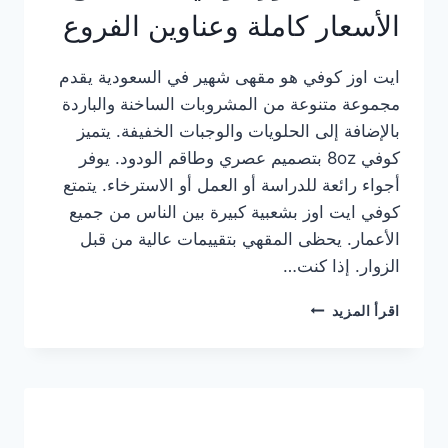
الأسعار كاملة وعناوين الفروع
ايت اوز كوفي هو مقهى شهير في السعودية يقدم
مجموعة متنوعة من المشروبات الساخنة والباردة
بالإضافة إلى الحلويات والوجبات الخفيفة. يتميز
كوفي 8oz بتصميم عصري وطاقم الودود. يوفر
أجواء رائعة للدراسة أو العمل أو الاسترخاء. يتمتع
كوفي ايت اوز بشعبية كبيرة بين الناس من جميع
الأعمار. يحظى المقهي بتقييمات عالية من قبل
الزوار. إذا كنت…
منيو
اقرأ المزيد
ايت
اوز
كوفي
الجديد
مع
الأسعار