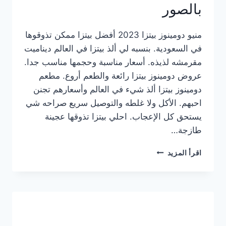
بالصور
منيو دومينوز بيتزا 2023 أفضل بيتزا ممكن تذوقوها
في السعودية. بنسبه لي ألذ بيتزا في العالم ديناميت
مقرمشه لذيذه. أسعار مناسبة وحجمها مناسب جدا.
عروض دومينوز بيتزا رائعة والطعم أروع. مطعم
دومينوز بيتزا ألذ شيء في العالم وأسعارهم تجنن
احبهم. الأكل ولا غلطه والتوصيل سريع صراحه شي
يستحق كل الإعجاب. احلي بيتزا تذوقها عجينة
طازجة…
منيو
اقرأ المزيد
دومينوز
بيتزا
2023
–
أسعار
المنيو
الجديد