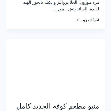
مره موزون. الحلا بروانيز والكيك بالجوز الهند
لذيذه. الساندوتش البيغل…
منيو
اقرأ المزيد
كوفي
هاف
مليون
الجديد
بالأسعار
كاملة
منيو مطعم كوفه الجديد كامل