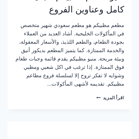
كامل وعناوين الفروع
مطعم مظبيكم هو مطعم سعودي شهير متخصص
في المأكولات الخليجية. أشاد العديد من العملاء
بجودة الطعام، والطعم اللذيذ، والأسعار المعقولة،
والخدمة الممتازة. كما يتميز المطعم بديكور أنيق
وبيئة مريحة. منيو مظبيكم يقدم قائمة وجبات طعام
فوق الممتازة. إذا ترغب في اكل شعبي ومظبي
وشوايه لا تفكر تروح إلا لسلسلة فروع مطاعم
مظبيكم. تقديمه لأشهى المأكولات…
منيو
اقرأ المزيد
مطعم
مظبيكم
الجديد
كامل
وعناوين
الفروع