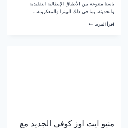
باستا متنوعة بين الأطباق الإيطالية التقليدية
والحديثة. بما في ذلك البيتزا والمعكرونة…
أسعار
اقرأ المزيد
منيو
كازا
باستا
الجديد
كامل
وعناوين
الفروع
منيو ايت اوز كوفي الجديد مع