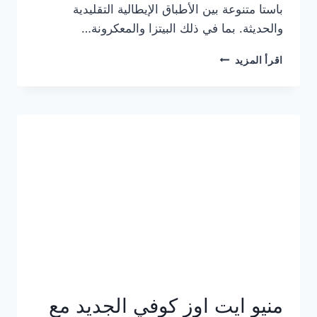
باستا متنوعة بين الأطباق الإيطالية التقليدية
والحديثة. بما في ذلك البيتزا والمعكرونة…
أسعار
اقرأ المزيد
منيو
كازا
باستا
الجديد
كامل
وعناوين
الفروع
منيو ايت اوز كوفي الجديد مع