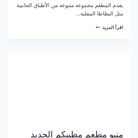
يقدم المطعم مجموعة متنوعة من الأطباق الجانبية
مثل البطاطا المقلية…
أسعار
اقرأ المزيد
منيو
مطعم
جان
برجر
الجديد
كامل
وعناوين
الفروع
منيو مطعم مظبيكم الجديد