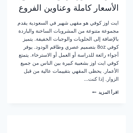
الأسعار كاملة وعناوين الفروع
ايت اوز كوفي هو مقهى شهير في السعودية يقدم
مجموعة متنوعة من المشروبات الساخنة والباردة
بالإضافة إلى الحلويات والوجبات الخفيفة. يتميز
كوفي 8oz بتصميم عصري وطاقم الودود. يوفر
أجواء رائعة للدراسة أو العمل أو الاسترخاء. يتمتع
كوفي ايت اوز بشعبية كبيرة بين الناس من جميع
الأعمار. يحظى المقهي بتقييمات عالية من قبل
الزوار. إذا كنت…
منيو
اقرأ المزيد
ايت
اوز
كوفي
الجديد
مع
الأسعار