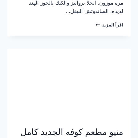
مره موزون. الحلا بروانيز والكيك بالجوز الهند
لذيذه. الساندوتش البيغل…
منيو
اقرأ المزيد
كوفي
هاف
مليون
الجديد
بالأسعار
كاملة
منيو مطعم كوفه الجديد كامل