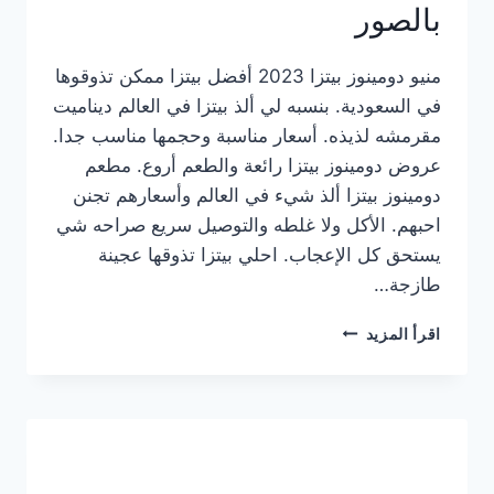
بالصور
منيو دومينوز بيتزا 2023 أفضل بيتزا ممكن تذوقوها
في السعودية. بنسبه لي ألذ بيتزا في العالم ديناميت
مقرمشه لذيذه. أسعار مناسبة وحجمها مناسب جدا.
عروض دومينوز بيتزا رائعة والطعم أروع. مطعم
دومينوز بيتزا ألذ شيء في العالم وأسعارهم تجنن
احبهم. الأكل ولا غلطه والتوصيل سريع صراحه شي
يستحق كل الإعجاب. احلي بيتزا تذوقها عجينة
طازجة…
منيو
اقرأ المزيد
دومينوز
بيتزا
2023
–
أسعار
المنيو
الجديد