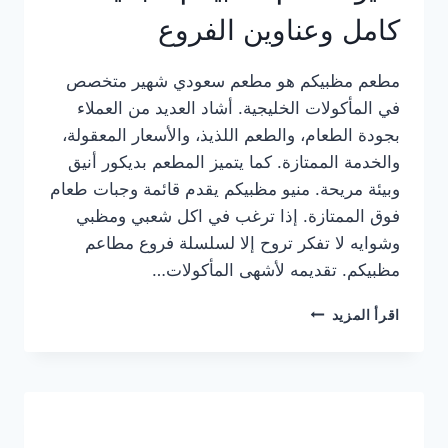
كامل وعناوين الفروع
مطعم مظبيكم هو مطعم سعودي شهير متخصص
في المأكولات الخليجية. أشاد العديد من العملاء
بجودة الطعام، والطعم اللذيذ، والأسعار المعقولة،
والخدمة الممتازة. كما يتميز المطعم بديكور أنيق
وبيئة مريحة. منيو مظبيكم يقدم قائمة وجبات طعام
فوق الممتازة. إذا ترغب في اكل شعبي ومظبي
وشوايه لا تفكر تروح إلا لسلسلة فروع مطاعم
مظبيكم. تقديمه لأشهى المأكولات…
منيو
اقرأ المزيد
مطعم
مظبيكم
الجديد
كامل
وعناوين
الفروع