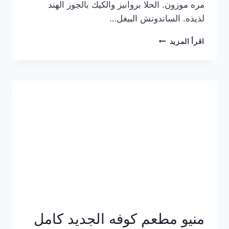
مره موزون. الحلا بروانيز والكيك بالجوز الهند
لذيذه. الساندوتش البيغل…
منيو
اقرأ المزيد
كوفي
هاف
مليون
الجديد
بالأسعار
كاملة
منيو مطعم كوفه الجديد كامل