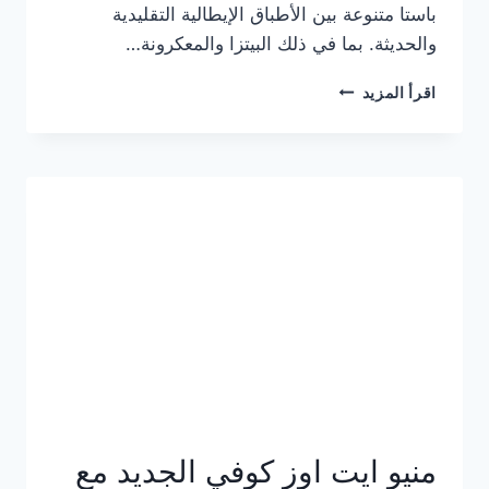
باستا متنوعة بين الأطباق الإيطالية التقليدية
والحديثة. بما في ذلك البيتزا والمعكرونة…
أسعار
اقرأ المزيد
منيو
كازا
باستا
الجديد
كامل
وعناوين
الفروع
منيو ايت اوز كوفي الجديد مع