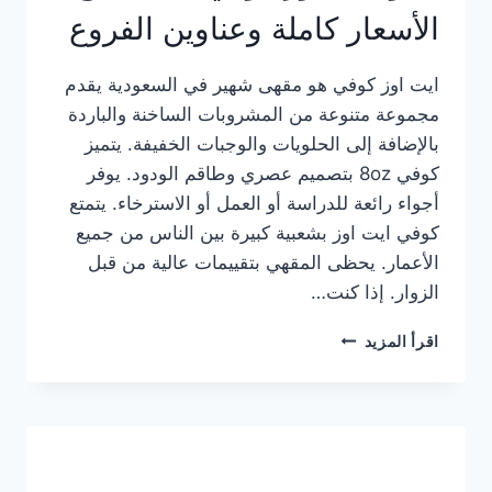
الأسعار كاملة وعناوين الفروع
ايت اوز كوفي هو مقهى شهير في السعودية يقدم
مجموعة متنوعة من المشروبات الساخنة والباردة
بالإضافة إلى الحلويات والوجبات الخفيفة. يتميز
كوفي 8oz بتصميم عصري وطاقم الودود. يوفر
أجواء رائعة للدراسة أو العمل أو الاسترخاء. يتمتع
كوفي ايت اوز بشعبية كبيرة بين الناس من جميع
الأعمار. يحظى المقهي بتقييمات عالية من قبل
الزوار. إذا كنت…
منيو
اقرأ المزيد
ايت
اوز
كوفي
الجديد
مع
الأسعار