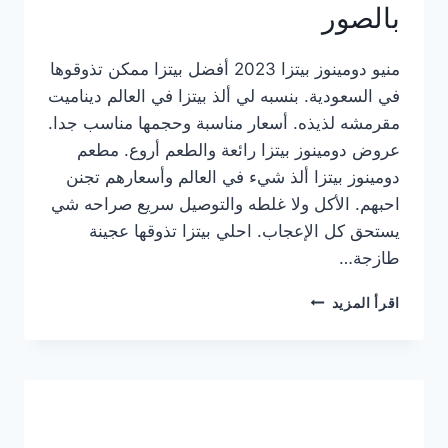
بالصور
منيو دومينوز بيتزا 2023 أفضل بيتزا ممكن تذوقوها
في السعودية. بنسبه لي ألذ بيتزا في العالم ديناميت
مقرمشه لذيذه. أسعار مناسبة وحجمها مناسب جدا.
عروض دومينوز بيتزا رائعة والطعم أروع. مطعم
دومينوز بيتزا ألذ شيء في العالم وأسعارهم تجنن
احبهم. الأكل ولا غلطه والتوصيل سريع صراحه شي
يستحق كل الإعجاب. احلي بيتزا تذوقها عجينة
طازجة…
منيو
اقرأ المزيد
دومينوز
بيتزا
2023
–
أسعار
المنيو
الجديد