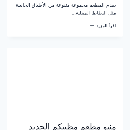
يقدم المطعم مجموعة متنوعة من الأطباق الجانبية
مثل البطاطا المقلية…
أسعار
اقرأ المزيد
منيو
مطعم
جان
برجر
الجديد
كامل
وعناوين
الفروع
منيو مطعم مظبيكم الجديد