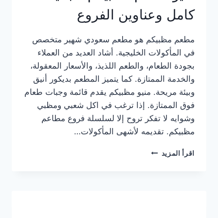
كامل وعناوين الفروع
مطعم مظبيكم هو مطعم سعودي شهير متخصص
في المأكولات الخليجية. أشاد العديد من العملاء
بجودة الطعام، والطعم اللذيذ، والأسعار المعقولة،
والخدمة الممتازة. كما يتميز المطعم بديكور أنيق
وبيئة مريحة. منيو مظبيكم يقدم قائمة وجبات طعام
فوق الممتازة. إذا ترغب في اكل شعبي ومظبي
وشوايه لا تفكر تروح إلا لسلسلة فروع مطاعم
مظبيكم. تقديمه لأشهى المأكولات…
منيو
اقرأ المزيد
مطعم
مظبيكم
الجديد
كامل
وعناوين
الفروع