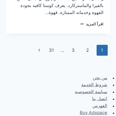
بالفيزا والماستركارد. يعرف كوستا كافيه بجودة
القهوة وخدماته الممتازة. قهوة…
هنا
اقرأ المزيد
منيو
كوستا
كوفي
الجديد
Page
Next
31
…
3
2
1
مع
الأسعار
navigation
Page
كاملة
من نحن
شروط الخدمة
سياسة الخصوصية
اتصل بنا
الفهرس
Buy Adspace