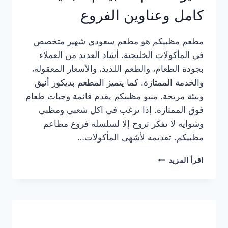
كامل وعناوين الفروع
مطعم مظبيكم هو مطعم سعودي شهير متخصص
في المأكولات الخليجية. أشاد العديد من العملاء
بجودة الطعام، والطعم اللذيذ، والأسعار المعقولة،
والخدمة الممتازة. كما يتميز المطعم بديكور أنيق
وبيئة مريحة. منيو مظبيكم يقدم قائمة وجبات طعام
فوق الممتازة. إذا ترغب في اكل شعبي ومظبي
وشوايه لا تفكر تروح إلا لسلسلة فروع مطاعم
مظبيكم. تقديمه لأشهى المأكولات…
منيو
اقرأ المزيد
مطعم
مظبيكم
الجديد
كامل
وعناوين
الفروع