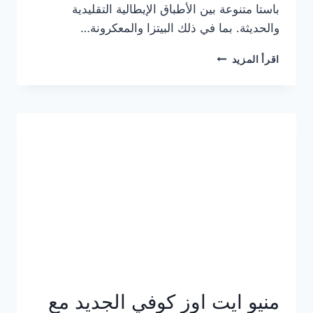
باستا متنوعة بين الأطباق الإيطالية التقليدية
والحديثة. بما في ذلك البيتزا والمعكرونة…
أسعار
اقرأ المزيد
منيو
كازا
باستا
الجديد
كامل
وعناوين
الفروع
منيو ايت اوز كوفي الجديد مع