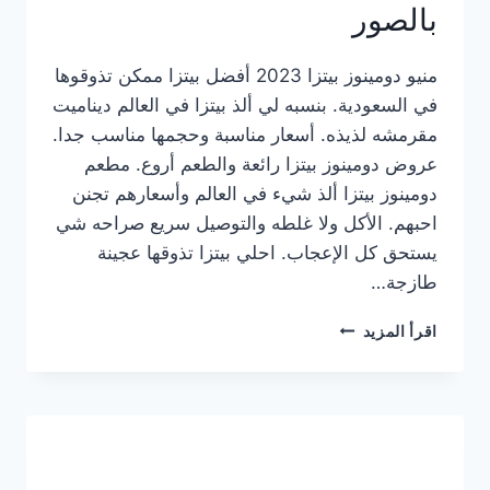
بالصور
منيو دومينوز بيتزا 2023 أفضل بيتزا ممكن تذوقوها
في السعودية. بنسبه لي ألذ بيتزا في العالم ديناميت
مقرمشه لذيذه. أسعار مناسبة وحجمها مناسب جدا.
عروض دومينوز بيتزا رائعة والطعم أروع. مطعم
دومينوز بيتزا ألذ شيء في العالم وأسعارهم تجنن
احبهم. الأكل ولا غلطه والتوصيل سريع صراحه شي
يستحق كل الإعجاب. احلي بيتزا تذوقها عجينة
طازجة…
منيو
اقرأ المزيد
دومينوز
بيتزا
2023
–
أسعار
المنيو
الجديد