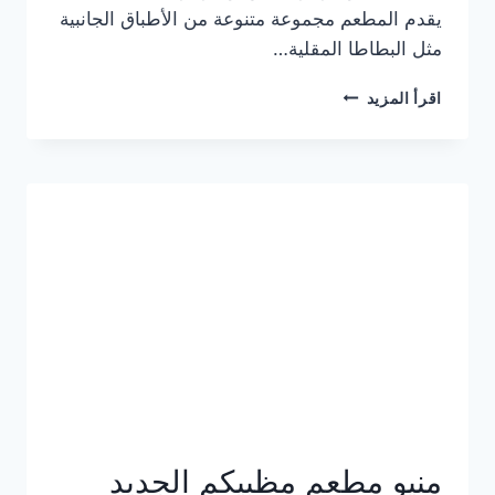
يقدم المطعم مجموعة متنوعة من الأطباق الجانبية
مثل البطاطا المقلية…
أسعار
اقرأ المزيد
منيو
مطعم
جان
برجر
الجديد
كامل
وعناوين
الفروع
منيو مطعم مظبيكم الجديد