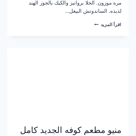
مره موزون. الحلا بروانيز والكيك بالجوز الهند
لذيذه. الساندوتش البيغل…
منيو
اقرأ المزيد
كوفي
هاف
مليون
الجديد
بالأسعار
كاملة
منيو مطعم كوفه الجديد كامل