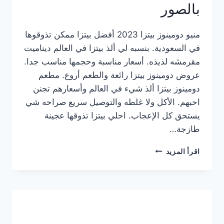
بالصور
منيو دومينوز بيتزا 2023 أفضل بيتزا ممكن تذوقوها
في السعودية. بنسبه لي ألذ بيتزا في العالم ديناميت
مقرمشه لذيذه. أسعار مناسبة وحجمها مناسب جدا.
عروض دومينوز بيتزا رائعة والطعم أروع. مطعم
دومينوز بيتزا ألذ شيء في العالم وأسعارهم تجنن
احبهم. الأكل ولا غلطه والتوصيل سريع صراحه شي
يستحق كل الإعجاب. احلي بيتزا تذوقها عجينة
طازجة…
منيو
اقرأ المزيد
دومينوز
بيتزا
2023
–
أسعار
المنيو
الجديد