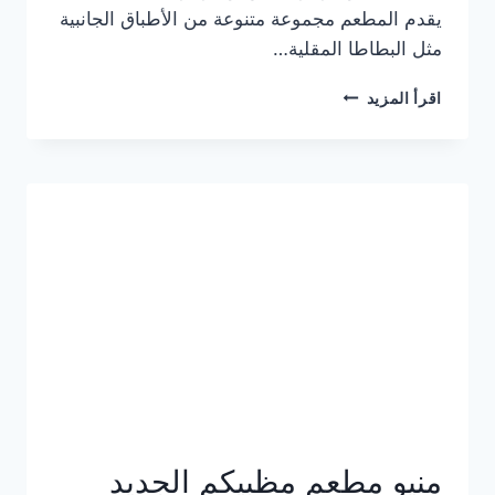
يقدم المطعم مجموعة متنوعة من الأطباق الجانبية
مثل البطاطا المقلية…
أسعار
اقرأ المزيد
منيو
مطعم
جان
برجر
الجديد
كامل
وعناوين
الفروع
منيو مطعم مظبيكم الجديد