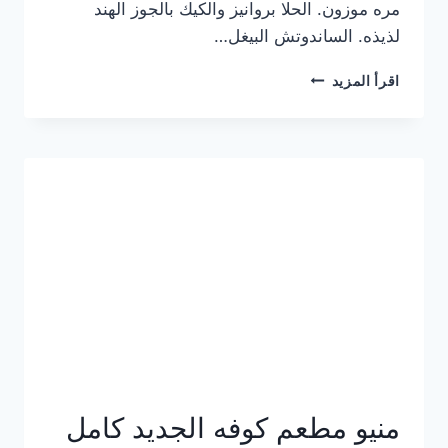
مره موزون. الحلا بروانيز والكيك بالجوز الهند
لذيذه. الساندوتش البيغل…
منيو
اقرأ المزيد
كوفي
هاف
مليون
الجديد
بالأسعار
كاملة
منيو مطعم كوفه الجديد كامل