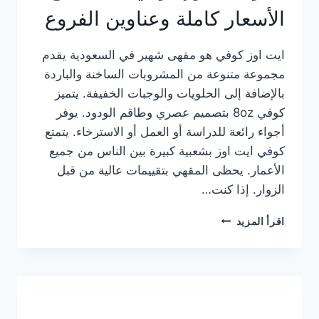
الأسعار كاملة وعناوين الفروع
ايت اوز كوفي هو مقهى شهير في السعودية يقدم
مجموعة متنوعة من المشروبات الساخنة والباردة
بالإضافة إلى الحلويات والوجبات الخفيفة. يتميز
كوفي 8oz بتصميم عصري وطاقم الودود. يوفر
أجواء رائعة للدراسة أو العمل أو الاسترخاء. يتمتع
كوفي ايت اوز بشعبية كبيرة بين الناس من جميع
الأعمار. يحظى المقهي بتقييمات عالية من قبل
الزوار. إذا كنت…
منيو
اقرأ المزيد
ايت
اوز
كوفي
الجديد
مع
الأسعار