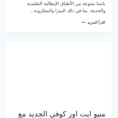
باستا متنوعة بين الأطباق الإيطالية التقليدية
والحديثة. بما في ذلك البيتزا والمعكرونة…
أسعار
اقرأ المزيد
منيو
كازا
باستا
الجديد
كامل
وعناوين
الفروع
منيو ايت اوز كوفي الجديد مع