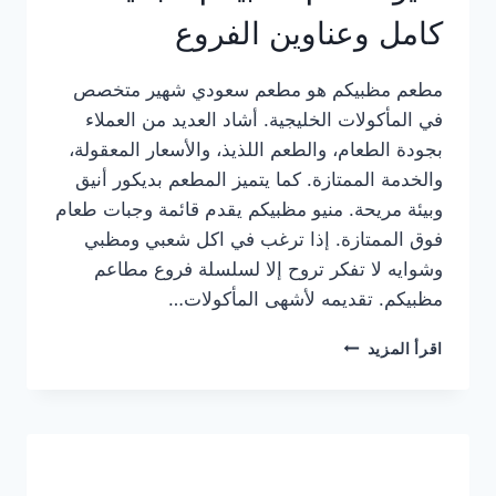
كامل وعناوين الفروع
مطعم مظبيكم هو مطعم سعودي شهير متخصص
في المأكولات الخليجية. أشاد العديد من العملاء
بجودة الطعام، والطعم اللذيذ، والأسعار المعقولة،
والخدمة الممتازة. كما يتميز المطعم بديكور أنيق
وبيئة مريحة. منيو مظبيكم يقدم قائمة وجبات طعام
فوق الممتازة. إذا ترغب في اكل شعبي ومظبي
وشوايه لا تفكر تروح إلا لسلسلة فروع مطاعم
مظبيكم. تقديمه لأشهى المأكولات…
منيو
اقرأ المزيد
مطعم
مظبيكم
الجديد
كامل
وعناوين
الفروع