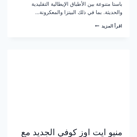
باستا متنوعة بين الأطباق الإيطالية التقليدية
والحديثة. بما في ذلك البيتزا والمعكرونة…
أسعار
اقرأ المزيد
منيو
كازا
باستا
الجديد
كامل
وعناوين
الفروع
منيو ايت اوز كوفي الجديد مع