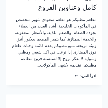
كامل وعناوين الفروع
مطعم مظبيكم هو مطعم سعودي شهير متخصص
في المأكولات الخليجية. أشاد العديد من العملاء
بجودة الطعام، والطعم اللذيذ، والأسعار المعقولة،
والخدمة الممتازة. كما يتميز المطعم بديكور أنيق
وبيئة مريحة. منيو مظبيكم يقدم قائمة وجبات طعام
فوق الممتازة. إذا ترغب في اكل شعبي ومظبي
وشوايه لا تفكر تروح إلا لسلسلة فروع مطاعم
مظبيكم. تقديمه لأشهى المأكولات…
منيو
اقرأ المزيد
مطعم
مظبيكم
الجديد
كامل
وعناوين
الفروع