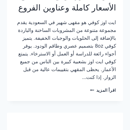
الأسعار كاملة وعناوين الفروع
ايت اوز كوفي هو مقهى شهير في السعودية يقدم
مجموعة متنوعة من المشروبات الساخنة والباردة
بالإضافة إلى الحلويات والوجبات الخفيفة. يتميز
كوفي 8oz بتصميم عصري وطاقم الودود. يوفر
أجواء رائعة للدراسة أو العمل أو الاسترخاء. يتمتع
كوفي ايت اوز بشعبية كبيرة بين الناس من جميع
الأعمار. يحظى المقهي بتقييمات عالية من قبل
الزوار. إذا كنت…
منيو
اقرأ المزيد
ايت
اوز
كوفي
الجديد
مع
الأسعار