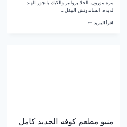
مره موزون. الحلا بروانيز والكيك بالجوز الهند
لذيذه. الساندوتش البيغل…
منيو
اقرأ المزيد
كوفي
هاف
مليون
الجديد
بالأسعار
كاملة
منيو مطعم كوفه الجديد كامل