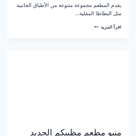
يقدم المطعم مجموعة متنوعة من الأطباق الجانبية
مثل البطاطا المقلية…
أسعار
اقرأ المزيد
منيو
مطعم
جان
برجر
الجديد
كامل
وعناوين
الفروع
منيو مطعم مظبيكم الجديد