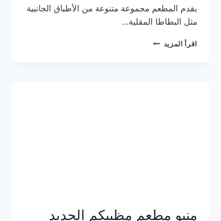
يقدم المطعم مجموعة متنوعة من الأطباق الجانبية
مثل البطاطا المقلية…
أسعار
اقرأ المزيد
منيو
مطعم
جان
برجر
الجديد
كامل
وعناوين
الفروع
منيو مطعم مظبيكم الجديد