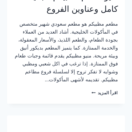
كامل وعناوين الفروع
مطعم مظبيكم هو مطعم سعودي شهير متخصص
في المأكولات الخليجية. أشاد العديد من العملاء
بجودة الطعام، والطعم اللذيذ، والأسعار المعقولة،
والخدمة الممتازة. كما يتميز المطعم بديكور أنيق
وبيئة مريحة. منيو مظبيكم يقدم قائمة وجبات طعام
فوق الممتازة. إذا ترغب في اكل شعبي ومظبي
وشوايه لا تفكر تروح إلا لسلسلة فروع مطاعم
مظبيكم. تقديمه لأشهى المأكولات…
منيو
اقرأ المزيد
مطعم
مظبيكم
الجديد
كامل
وعناوين
الفروع