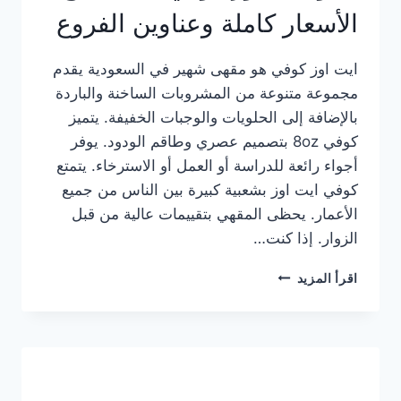
الأسعار كاملة وعناوين الفروع
ايت اوز كوفي هو مقهى شهير في السعودية يقدم
مجموعة متنوعة من المشروبات الساخنة والباردة
بالإضافة إلى الحلويات والوجبات الخفيفة. يتميز
كوفي 8oz بتصميم عصري وطاقم الودود. يوفر
أجواء رائعة للدراسة أو العمل أو الاسترخاء. يتمتع
كوفي ايت اوز بشعبية كبيرة بين الناس من جميع
الأعمار. يحظى المقهي بتقييمات عالية من قبل
الزوار. إذا كنت…
منيو
اقرأ المزيد
ايت
اوز
كوفي
الجديد
مع
الأسعار