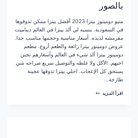
بالصور
منيو دومينوز بيتزا 2023 أفضل بيتزا ممكن تذوقوها
في السعودية. بنسبه لي ألذ بيتزا في العالم ديناميت
مقرمشه لذيذه. أسعار مناسبة وحجمها مناسب جدا.
عروض دومينوز بيتزا رائعة والطعم أروع. مطعم
دومينوز بيتزا ألذ شيء في العالم وأسعارهم تجنن
احبهم. الأكل ولا غلطه والتوصيل سريع صراحه شي
يستحق كل الإعجاب. احلي بيتزا تذوقها عجينة
طازجة…
منيو
اقرأ المزيد
دومينوز
بيتزا
2023
–
أسعار
المنيو
الجديد