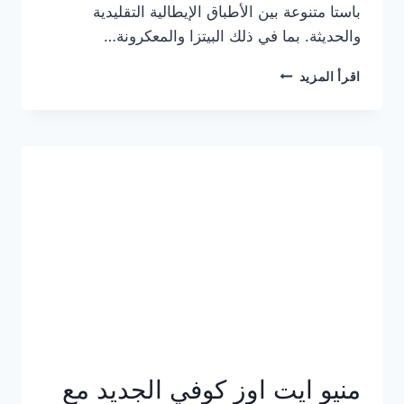
باستا متنوعة بين الأطباق الإيطالية التقليدية
والحديثة. بما في ذلك البيتزا والمعكرونة…
أسعار
اقرأ المزيد
منيو
كازا
باستا
الجديد
كامل
وعناوين
الفروع
منيو ايت اوز كوفي الجديد مع