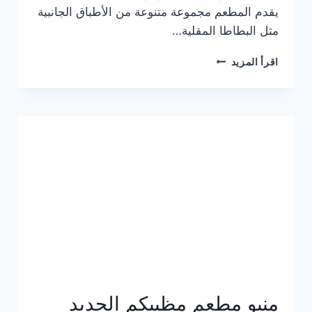
يقدم المطعم مجموعة متنوعة من الأطباق الجانبية
مثل البطاطا المقلية…
أسعار
اقرأ المزيد
منيو
مطعم
جان
برجر
الجديد
كامل
وعناوين
الفروع
منيو مطعم مظبيكم الجديد