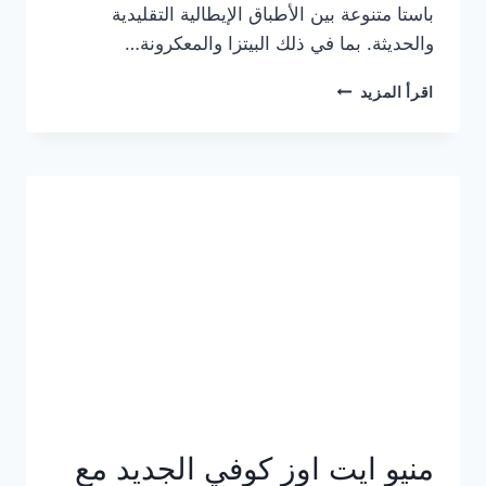
باستا متنوعة بين الأطباق الإيطالية التقليدية
والحديثة. بما في ذلك البيتزا والمعكرونة…
أسعار
اقرأ المزيد
منيو
كازا
باستا
الجديد
كامل
وعناوين
الفروع
منيو ايت اوز كوفي الجديد مع