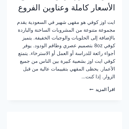
الأسعار كاملة وعناوين الفروع
ايت اوز كوفي هو مقهى شهير في السعودية يقدم
مجموعة متنوعة من المشروبات الساخنة والباردة
بالإضافة إلى الحلويات والوجبات الخفيفة. يتميز
كوفي 8oz بتصميم عصري وطاقم الودود. يوفر
أجواء رائعة للدراسة أو العمل أو الاسترخاء. يتمتع
كوفي ايت اوز بشعبية كبيرة بين الناس من جميع
الأعمار. يحظى المقهي بتقييمات عالية من قبل
الزوار. إذا كنت…
منيو
اقرأ المزيد
ايت
اوز
كوفي
الجديد
مع
الأسعار