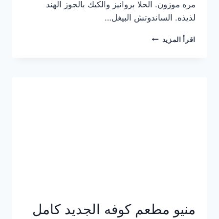
مره موزون. الحلا بروانيز والكيك بالجوز الهند
لذيذه. الساندوتش البيغل…
منيو
اقرأ المزيد
كوفي
هاف
مليون
الجديد
بالأسعار
كاملة
منيو مطعم كوفه الجديد كامل