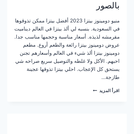
بالصور
منيو دومينوز بيتزا 2023 أفضل بيتزا ممكن تذوقوها
في السعودية. بنسبه لي ألذ بيتزا في العالم ديناميت
مقرمشه لذيذه. أسعار مناسبة وحجمها مناسب جدا.
عروض دومينوز بيتزا رائعة والطعم أروع. مطعم
دومينوز بيتزا ألذ شيء في العالم وأسعارهم تجنن
احبهم. الأكل ولا غلطه والتوصيل سريع صراحه شي
يستحق كل الإعجاب. احلي بيتزا تذوقها عجينة
طازجة…
منيو
اقرأ المزيد
دومينوز
بيتزا
2023
–
أسعار
المنيو
الجديد