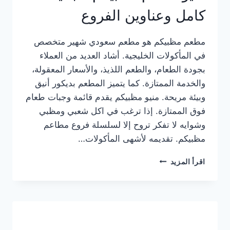
كامل وعناوين الفروع
مطعم مظبيكم هو مطعم سعودي شهير متخصص
في المأكولات الخليجية. أشاد العديد من العملاء
بجودة الطعام، والطعم اللذيذ، والأسعار المعقولة،
والخدمة الممتازة. كما يتميز المطعم بديكور أنيق
وبيئة مريحة. منيو مظبيكم يقدم قائمة وجبات طعام
فوق الممتازة. إذا ترغب في اكل شعبي ومظبي
وشوايه لا تفكر تروح إلا لسلسلة فروع مطاعم
مظبيكم. تقديمه لأشهى المأكولات…
منيو
اقرأ المزيد
مطعم
مظبيكم
الجديد
كامل
وعناوين
الفروع