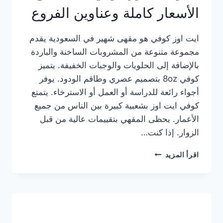
الأسعار كاملة وعناوين الفروع
ايت اوز كوفي هو مقهى شهير في السعودية يقدم
مجموعة متنوعة من المشروبات الساخنة والباردة
بالإضافة إلى الحلويات والوجبات الخفيفة. يتميز
كوفي 8oz بتصميم عصري وطاقم الودود. يوفر
أجواء رائعة للدراسة أو العمل أو الاسترخاء. يتمتع
كوفي ايت اوز بشعبية كبيرة بين الناس من جميع
الأعمار. يحظى المقهي بتقييمات عالية من قبل
الزوار. إذا كنت…
منيو
اقرأ المزيد
ايت
اوز
كوفي
الجديد
مع
الأسعار