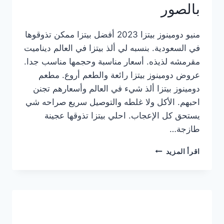
بالصور
منيو دومينوز بيتزا 2023 أفضل بيتزا ممكن تذوقوها
في السعودية. بنسبه لي ألذ بيتزا في العالم ديناميت
مقرمشه لذيذه. أسعار مناسبة وحجمها مناسب جدا.
عروض دومينوز بيتزا رائعة والطعم أروع. مطعم
دومينوز بيتزا ألذ شيء في العالم وأسعارهم تجنن
احبهم. الأكل ولا غلطه والتوصيل سريع صراحه شي
يستحق كل الإعجاب. احلي بيتزا تذوقها عجينة
طازجة…
منيو
اقرأ المزيد
دومينوز
بيتزا
2023
–
أسعار
المنيو
الجديد