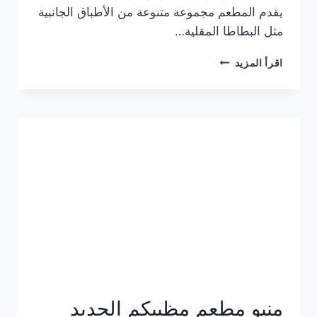
يقدم المطعم مجموعة متنوعة من الأطباق الجانبية
مثل البطاطا المقلية…
أسعار
اقرأ المزيد
منيو
مطعم
جان
برجر
الجديد
كامل
وعناوين
الفروع
منيو مطعم مظبيكم الجديد