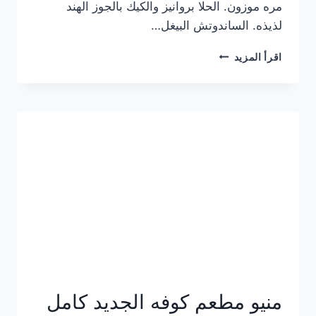
مره موزون. الحلا بروانيز والكيك بالجوز الهند
لذيذه. الساندوتش البيغل…
منيو
اقرأ المزيد
كوفي
هاف
مليون
الجديد
بالأسعار
كاملة
منيو مطعم كوفه الجديد كامل