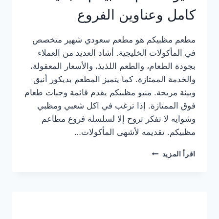
كامل وعناوين الفروع
مطعم مظبيكم هو مطعم سعودي شهير متخصص
في المأكولات الخليجية. أشاد العديد من العملاء
بجودة الطعام، والطعم اللذيذ، والأسعار المعقولة،
والخدمة الممتازة. كما يتميز المطعم بديكور أنيق
وبيئة مريحة. منيو مظبيكم يقدم قائمة وجبات طعام
فوق الممتازة. إذا ترغب في اكل شعبي ومظبي
وشوايه لا تفكر تروح إلا لسلسلة فروع مطاعم
مظبيكم. تقديمه لأشهى المأكولات…
منيو
اقرأ المزيد
مطعم
مظبيكم
الجديد
كامل
وعناوين
الفروع