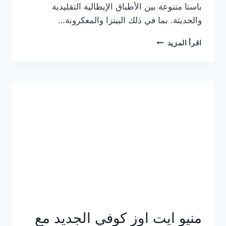
باستا متنوعة بين الأطباق الإيطالية التقليدية
والحديثة. بما في ذلك البيتزا والمعكرونة…
أسعار
اقرأ المزيد
منيو
كازا
باستا
الجديد
كامل
وعناوين
الفروع
منيو ايت اوز كوفي الجديد مع