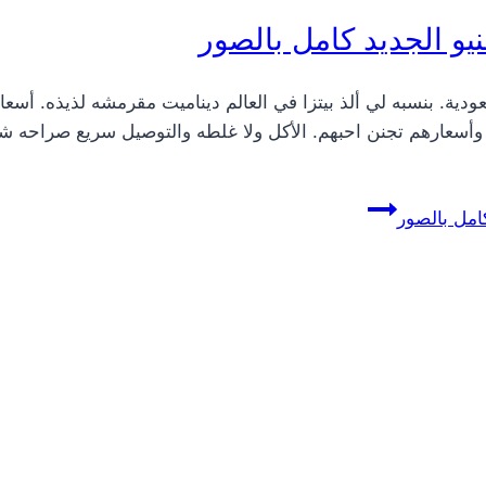
ن تذوقوها في السعودية. بنسبه لي ألذ بيتزا في العالم ديناميت مقرمشه لذ
م وأسعارهم تجنن احبهم. الأكل ولا غلطه والتوصيل سريع صراحه ش