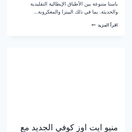
باستا متنوعة بين الأطباق الإيطالية التقليدية
والحديثة. بما في ذلك البيتزا والمعكرونة…
أسعار
اقرأ المزيد
منيو
كازا
باستا
الجديد
كامل
وعناوين
الفروع
منيو ايت اوز كوفي الجديد مع