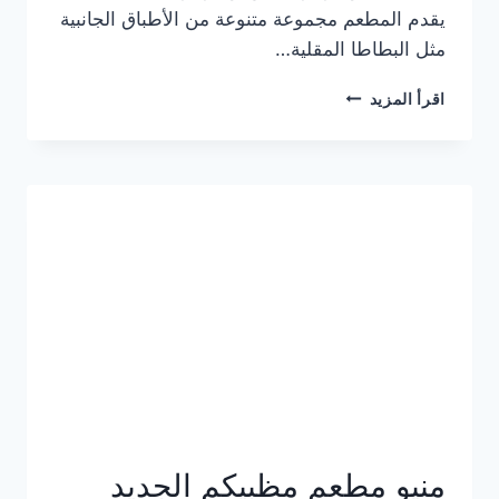
يقدم المطعم مجموعة متنوعة من الأطباق الجانبية
مثل البطاطا المقلية…
أسعار
اقرأ المزيد
منيو
مطعم
جان
برجر
الجديد
كامل
وعناوين
الفروع
منيو مطعم مظبيكم الجديد