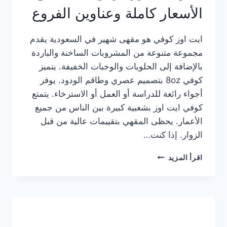
الأسعار كاملة وعناوين الفروع
ايت اوز كوفي هو مقهى شهير في السعودية يقدم
مجموعة متنوعة من المشروبات الساخنة والباردة
بالإضافة إلى الحلويات والوجبات الخفيفة. يتميز
كوفي 8oz بتصميم عصري وطاقم الودود. يوفر
أجواء رائعة للدراسة أو العمل أو الاسترخاء. يتمتع
كوفي ايت اوز بشعبية كبيرة بين الناس من جميع
الأعمار. يحظى المقهي بتقييمات عالية من قبل
الزوار. إذا كنت…
منيو
اقرأ المزيد
ايت
اوز
كوفي
الجديد
مع
الأسعار