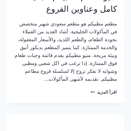
كامل وعناوين الفروع
مطعم مظبيكم هو مطعم سعودي شهير متخصص
في المأكولات الخليجية. أشاد العديد من العملاء
بجودة الطعام، والطعم اللذيذ، والأسعار المعقولة،
والخدمة الممتازة. كما يتميز المطعم بديكور أنيق
وبيئة مريحة. منيو مظبيكم يقدم قائمة وجبات طعام
فوق الممتازة. إذا ترغب في اكل شعبي ومظبي
وشوايه لا تفكر تروح إلا لسلسلة فروع مطاعم
مظبيكم. تقديمه لأشهى المأكولات…
منيو
اقرأ المزيد
مطعم
مظبيكم
الجديد
كامل
وعناوين
الفروع