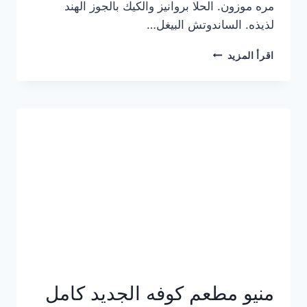
مره موزون. الحلا بروانيز والكيك بالجوز الهند
لذيذه. الساندوتش البيغل…
منيو
اقرأ المزيد
كوفي
هاف
مليون
الجديد
بالأسعار
كاملة
منيو مطعم كوفه الجديد كامل