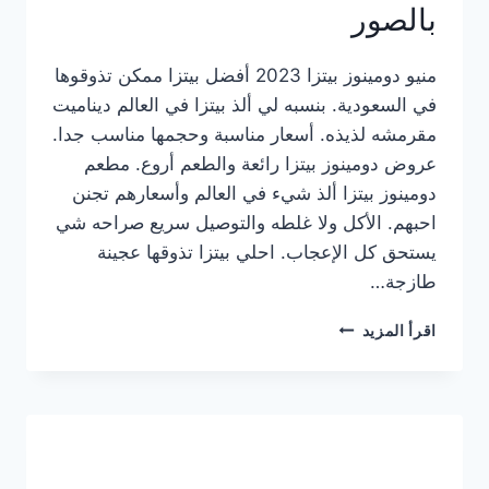
بالصور
منيو دومينوز بيتزا 2023 أفضل بيتزا ممكن تذوقوها
في السعودية. بنسبه لي ألذ بيتزا في العالم ديناميت
مقرمشه لذيذه. أسعار مناسبة وحجمها مناسب جدا.
عروض دومينوز بيتزا رائعة والطعم أروع. مطعم
دومينوز بيتزا ألذ شيء في العالم وأسعارهم تجنن
احبهم. الأكل ولا غلطه والتوصيل سريع صراحه شي
يستحق كل الإعجاب. احلي بيتزا تذوقها عجينة
طازجة…
منيو
اقرأ المزيد
دومينوز
بيتزا
2023
–
أسعار
المنيو
الجديد