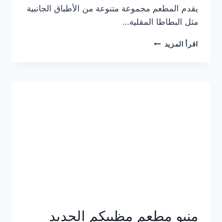
يقدم المطعم مجموعة متنوعة من الأطباق الجانبية
مثل البطاطا المقلية…
أسعار
اقرأ المزيد
منيو
مطعم
جان
برجر
الجديد
كامل
وعناوين
الفروع
منيو مطعم مظبيكم الجديد