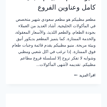
كامل وعناوين الفروع
مطعم مظبيكم هو مطعم سعودي شهير متخصص
في المأكولات الخليجية. أشاد العديد من العملاء
بجودة الطعام، والطعم اللذيذ، والأسعار المعقولة،
والخدمة الممتازة. كما يتميز المطعم بديكور أنيق
وبيئة مريحة. منيو مظبيكم يقدم قائمة وجبات طعام
فوق الممتازة. إذا ترغب في اكل شعبي ومظبي
وشوايه لا تفكر تروح إلا لسلسلة فروع مطاعم
مظبيكم. تقديمه لأشهى المأكولات…
منيو
اقرأ المزيد
مطعم
مظبيكم
الجديد
كامل
وعناوين
الفروع