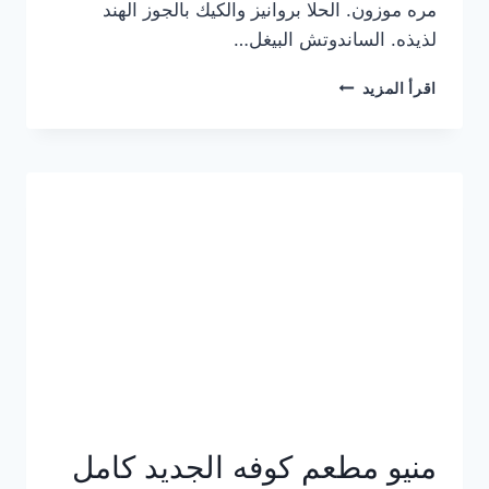
مره موزون. الحلا بروانيز والكيك بالجوز الهند
لذيذه. الساندوتش البيغل…
منيو
اقرأ المزيد
كوفي
هاف
مليون
الجديد
بالأسعار
كاملة
منيو مطعم كوفه الجديد كامل