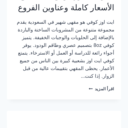
الأسعار كاملة وعناوين الفروع
ايت اوز كوفي هو مقهى شهير في السعودية يقدم
مجموعة متنوعة من المشروبات الساخنة والباردة
بالإضافة إلى الحلويات والوجبات الخفيفة. يتميز
كوفي 8oz بتصميم عصري وطاقم الودود. يوفر
أجواء رائعة للدراسة أو العمل أو الاسترخاء. يتمتع
كوفي ايت اوز بشعبية كبيرة بين الناس من جميع
الأعمار. يحظى المقهي بتقييمات عالية من قبل
الزوار. إذا كنت…
منيو
اقرأ المزيد
ايت
اوز
كوفي
الجديد
مع
الأسعار