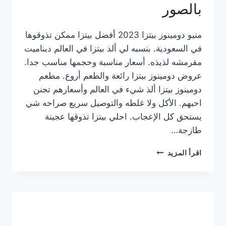
بالصور
منيو دومينوز بيتزا 2023 أفضل بيتزا ممكن تذوقوها
في السعودية. بنسبه لي ألذ بيتزا في العالم ديناميت
مقرمشه لذيذه. أسعار مناسبة وحجمها مناسب جدا.
عروض دومينوز بيتزا رائعة والطعم أروع. مطعم
دومينوز بيتزا ألذ شيء في العالم وأسعارهم تجنن
احبهم. الأكل ولا غلطه والتوصيل سريع صراحه شي
يستحق كل الإعجاب. احلي بيتزا تذوقها عجينة
طازجة…
منيو
اقرأ المزيد
دومينوز
بيتزا
2023
–
أسعار
المنيو
الجديد