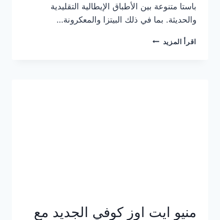
باستا متنوعة بين الأطباق الإيطالية التقليدية
والحديثة. بما في ذلك البيتزا والمعكرونة…
أسعار
اقرأ المزيد
منيو
كازا
باستا
الجديد
كامل
وعناوين
الفروع
منيو ايت اوز كوفي الجديد مع