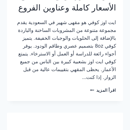
الأسعار كاملة وعناوين الفروع
ايت اوز كوفي هو مقهى شهير في السعودية يقدم
مجموعة متنوعة من المشروبات الساخنة والباردة
بالإضافة إلى الحلويات والوجبات الخفيفة. يتميز
كوفي 8oz بتصميم عصري وطاقم الودود. يوفر
أجواء رائعة للدراسة أو العمل أو الاسترخاء. يتمتع
كوفي ايت اوز بشعبية كبيرة بين الناس من جميع
الأعمار. يحظى المقهي بتقييمات عالية من قبل
الزوار. إذا كنت…
منيو
اقرأ المزيد
ايت
اوز
كوفي
الجديد
مع
الأسعار