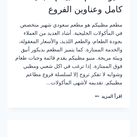
كامل وعناوين الفروع
مطعم مظبيكم هو مطعم سعودي شهير متخصص
في المأكولات الخليجية. أشاد العديد من العملاء
بجودة الطعام، والطعم اللذيذ، والأسعار المعقولة،
والخدمة الممتازة. كما يتميز المطعم بديكور أنيق
وبيئة مريحة. منيو مظبيكم يقدم قائمة وجبات طعام
فوق الممتازة. إذا ترغب في اكل شعبي ومظبي
وشوايه لا تفكر تروح إلا لسلسلة فروع مطاعم
مظبيكم. تقديمه لأشهى المأكولات…
منيو
اقرأ المزيد
مطعم
مظبيكم
الجديد
كامل
وعناوين
الفروع