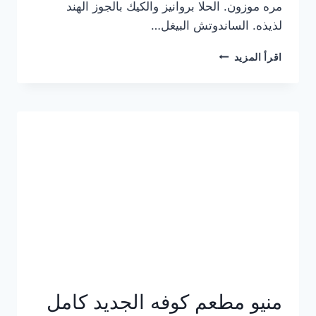
مره موزون. الحلا بروانيز والكيك بالجوز الهند
لذيذه. الساندوتش البيغل…
منيو
اقرأ المزيد
كوفي
هاف
مليون
الجديد
بالأسعار
كاملة
منيو مطعم كوفه الجديد كامل