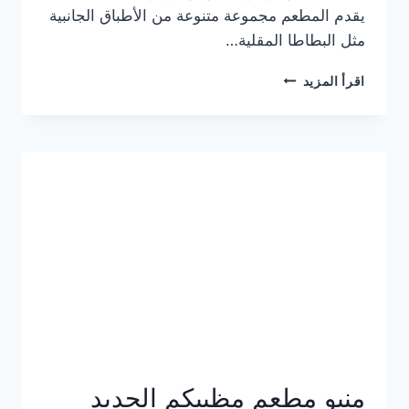
يقدم المطعم مجموعة متنوعة من الأطباق الجانبية
مثل البطاطا المقلية…
أسعار
اقرأ المزيد
منيو
مطعم
جان
برجر
الجديد
كامل
وعناوين
الفروع
منيو مطعم مظبيكم الجديد