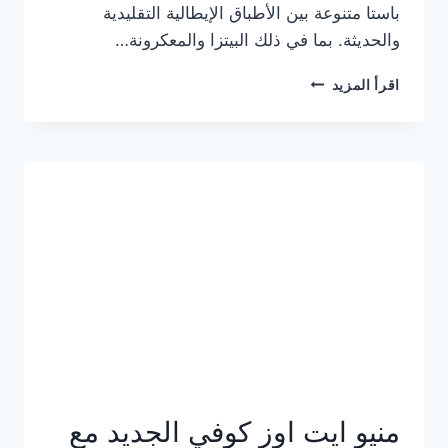
باستا متنوعة بين الأطباق الإيطالية التقليدية
والحديثة. بما في ذلك البيتزا والمعكرونة…
أسعار
اقرأ المزيد
منيو
كازا
باستا
الجديد
كامل
وعناوين
الفروع
منيو ايت اوز كوفي الجديد مع