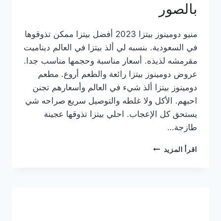
بالصور
منيو دومينوز بيتزا 2023 أفضل بيتزا ممكن تذوقوها
في السعودية. بنسبه لي ألذ بيتزا في العالم ديناميت
مقرمشه لذيذه. أسعار مناسبة وحجمها مناسب جدا.
عروض دومينوز بيتزا رائعة والطعم أروع. مطعم
دومينوز بيتزا ألذ شيء في العالم وأسعارهم تجنن
احبهم. الأكل ولا غلطه والتوصيل سريع صراحه شي
يستحق كل الإعجاب. احلي بيتزا تذوقها عجينة
طازجة…
منيو
اقرأ المزيد
دومينوز
بيتزا
2023
–
أسعار
المنيو
الجديد