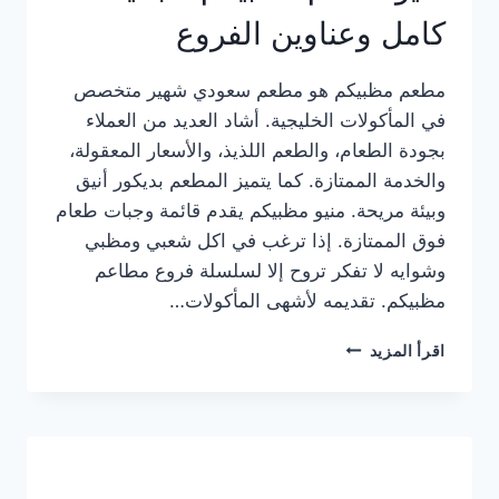
كامل وعناوين الفروع
مطعم مظبيكم هو مطعم سعودي شهير متخصص
في المأكولات الخليجية. أشاد العديد من العملاء
بجودة الطعام، والطعم اللذيذ، والأسعار المعقولة،
والخدمة الممتازة. كما يتميز المطعم بديكور أنيق
وبيئة مريحة. منيو مظبيكم يقدم قائمة وجبات طعام
فوق الممتازة. إذا ترغب في اكل شعبي ومظبي
وشوايه لا تفكر تروح إلا لسلسلة فروع مطاعم
مظبيكم. تقديمه لأشهى المأكولات…
منيو
اقرأ المزيد
مطعم
مظبيكم
الجديد
كامل
وعناوين
الفروع