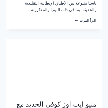
باستا متنوعة بين الأطباق الإيطالية التقليدية
والحديثة. بما في ذلك البيتزا والمعكرونة…
أسعار
اقرأ المزيد
منيو
كازا
باستا
الجديد
كامل
وعناوين
الفروع
منيو ايت اوز كوفي الجديد مع