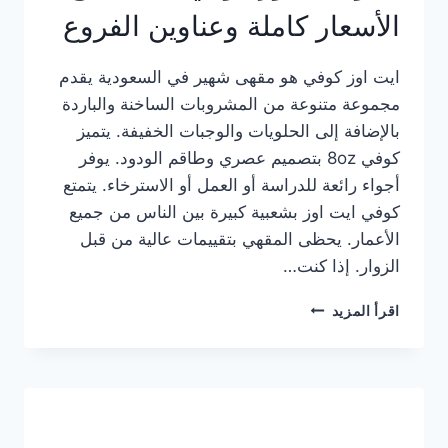
الأسعار كاملة وعناوين الفروع
ايت اوز كوفي هو مقهى شهير في السعودية يقدم
مجموعة متنوعة من المشروبات الساخنة والباردة
بالإضافة إلى الحلويات والوجبات الخفيفة. يتميز
كوفي 8oz بتصميم عصري وطاقم الودود. يوفر
أجواء رائعة للدراسة أو العمل أو الاسترخاء. يتمتع
كوفي ايت اوز بشعبية كبيرة بين الناس من جميع
الأعمار. يحظى المقهي بتقييمات عالية من قبل
الزوار. إذا كنت…
منيو
اقرأ المزيد
ايت
اوز
كوفي
الجديد
مع
الأسعار