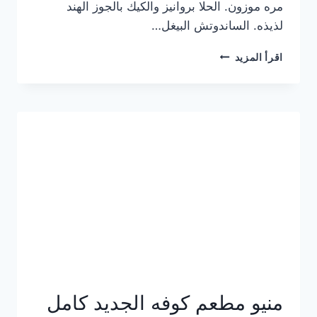
مره موزون. الحلا بروانيز والكيك بالجوز الهند
لذيذه. الساندوتش البيغل…
منيو
اقرأ المزيد
كوفي
هاف
مليون
الجديد
بالأسعار
كاملة
منيو مطعم كوفه الجديد كامل