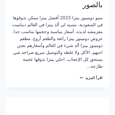
بالصور
منيو دومينوز بيتزا 2023 أفضل بيتزا ممكن تذوقوها
في السعودية. بنسبه لي ألذ بيتزا في العالم ديناميت
مقرمشه لذيذه. أسعار مناسبة وحجمها مناسب جدا.
عروض دومينوز بيتزا رائعة والطعم أروع. مطعم
دومينوز بيتزا ألذ شيء في العالم وأسعارهم تجنن
احبهم. الأكل ولا غلطه والتوصيل سريع صراحه شي
يستحق كل الإعجاب. احلي بيتزا تذوقها عجينة
طازجة…
منيو
اقرأ المزيد
دومينوز
بيتزا
2023
–
أسعار
المنيو
الجديد