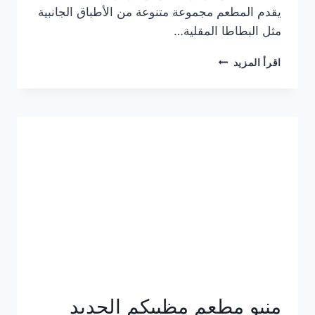
يقدم المطعم مجموعة متنوعة من الأطباق الجانبية
مثل البطاطا المقلية…
أسعار
اقرأ المزيد
منيو
مطعم
جان
برجر
الجديد
كامل
وعناوين
الفروع
منيو مطعم مظبيكم الجديد