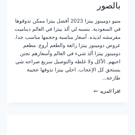
بالصور
منيو دومينوز بيتزا 2023 أفضل بيتزا ممكن تذوقوها
في السعودية. بنسبه لي ألذ بيتزا في العالم ديناميت
مقرمشه لذيذه. أسعار مناسبة وحجمها مناسب جدا.
عروض دومينوز بيتزا رائعة والطعم أروع. مطعم
دومينوز بيتزا ألذ شيء في العالم وأسعارهم تجنن
احبهم. الأكل ولا غلطه والتوصيل سريع صراحه شي
يستحق كل الإعجاب. احلي بيتزا تذوقها عجينة
طازجة…
منيو
اقرأ المزيد
دومينوز
بيتزا
2023
–
أسعار
المنيو
الجديد