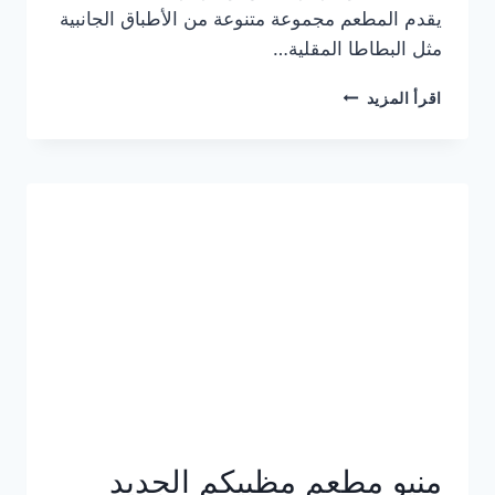
يقدم المطعم مجموعة متنوعة من الأطباق الجانبية
مثل البطاطا المقلية…
أسعار
اقرأ المزيد
منيو
مطعم
جان
برجر
الجديد
كامل
وعناوين
الفروع
منيو مطعم مظبيكم الجديد