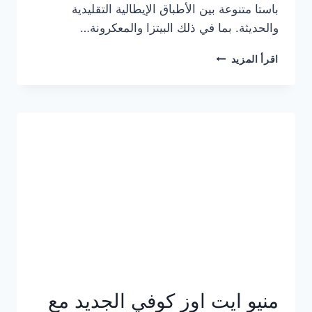
باستا متنوعة بين الأطباق الإيطالية التقليدية
والحديثة. بما في ذلك البيتزا والمعكرونة…
أسعار
اقرأ المزيد
منيو
كازا
باستا
الجديد
كامل
وعناوين
الفروع
منيو ايت اوز كوفي الجديد مع