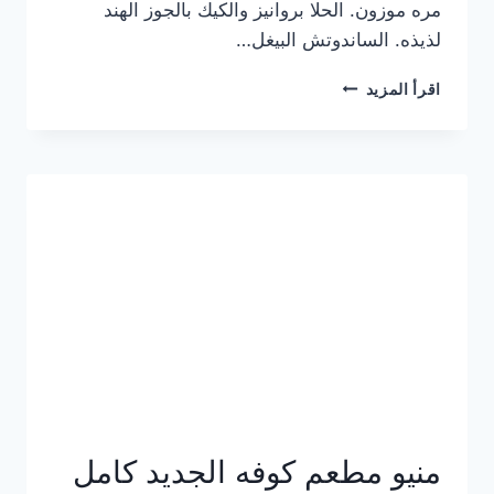
مره موزون. الحلا بروانيز والكيك بالجوز الهند
لذيذه. الساندوتش البيغل…
منيو
اقرأ المزيد
كوفي
هاف
مليون
الجديد
بالأسعار
كاملة
منيو مطعم كوفه الجديد كامل