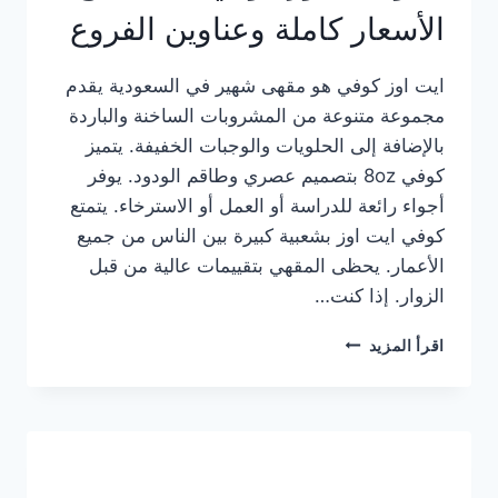
الأسعار كاملة وعناوين الفروع
ايت اوز كوفي هو مقهى شهير في السعودية يقدم
مجموعة متنوعة من المشروبات الساخنة والباردة
بالإضافة إلى الحلويات والوجبات الخفيفة. يتميز
كوفي 8oz بتصميم عصري وطاقم الودود. يوفر
أجواء رائعة للدراسة أو العمل أو الاسترخاء. يتمتع
كوفي ايت اوز بشعبية كبيرة بين الناس من جميع
الأعمار. يحظى المقهي بتقييمات عالية من قبل
الزوار. إذا كنت…
منيو
اقرأ المزيد
ايت
اوز
كوفي
الجديد
مع
الأسعار