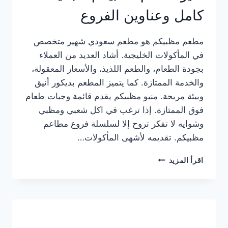
كامل وعناوين الفروع
مطعم مظبيكم هو مطعم سعودي شهير متخصص
في المأكولات الخليجية. أشاد العديد من العملاء
بجودة الطعام، والطعم اللذيذ، والأسعار المعقولة،
والخدمة الممتازة. كما يتميز المطعم بديكور أنيق
وبيئة مريحة. منيو مظبيكم يقدم قائمة وجبات طعام
فوق الممتازة. إذا ترغب في اكل شعبي ومظبي
وشوايه لا تفكر تروح إلا لسلسلة فروع مطاعم
مظبيكم. تقديمه لأشهى المأكولات…
منيو
اقرأ المزيد
مطعم
مظبيكم
الجديد
كامل
وعناوين
الفروع