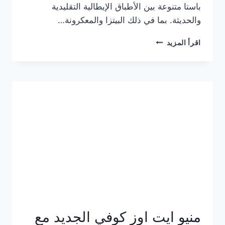
باستا متنوعة بين الأطباق الإيطالية التقليدية
والحديثة. بما في ذلك البيتزا والمعكرونة…
أسعار
اقرأ المزيد
منيو
كازا
باستا
الجديد
كامل
وعناوين
الفروع
منيو ايت اوز كوفي الجديد مع