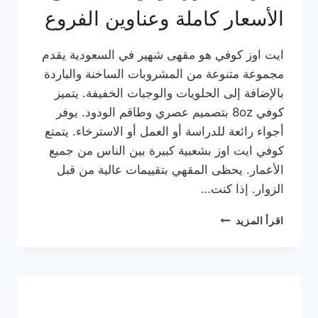
الأسعار كاملة وعناوين الفروع
ايت اوز كوفي هو مقهى شهير في السعودية يقدم
مجموعة متنوعة من المشروبات الساخنة والباردة
بالإضافة إلى الحلويات والوجبات الخفيفة. يتميز
كوفي 8oz بتصميم عصري وطاقم الودود. يوفر
أجواء رائعة للدراسة أو العمل أو الاسترخاء. يتمتع
كوفي ايت اوز بشعبية كبيرة بين الناس من جميع
الأعمار. يحظى المقهي بتقييمات عالية من قبل
الزوار. إذا كنت…
منيو
اقرأ المزيد
ايت
اوز
كوفي
الجديد
مع
الأسعار