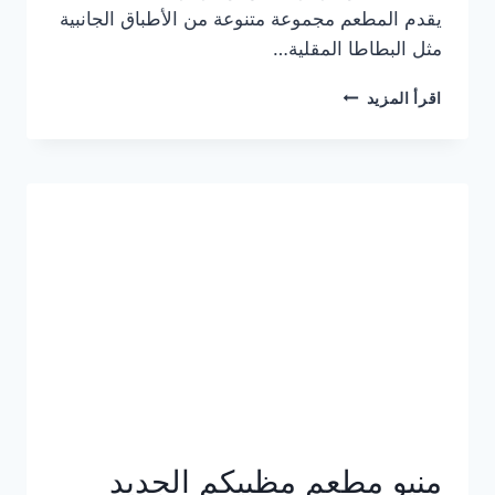
يقدم المطعم مجموعة متنوعة من الأطباق الجانبية
مثل البطاطا المقلية…
أسعار
اقرأ المزيد
منيو
مطعم
جان
برجر
الجديد
كامل
وعناوين
الفروع
منيو مطعم مظبيكم الجديد