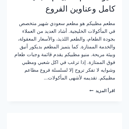
كامل وعناوين الفروع
مطعم مظبيكم هو مطعم سعودي شهير متخصص
في المأكولات الخليجية. أشاد العديد من العملاء
بجودة الطعام، والطعم اللذيذ، والأسعار المعقولة،
والخدمة الممتازة. كما يتميز المطعم بديكور أنيق
وبيئة مريحة. منيو مظبيكم يقدم قائمة وجبات طعام
فوق الممتازة. إذا ترغب في اكل شعبي ومظبي
وشوايه لا تفكر تروح إلا لسلسلة فروع مطاعم
مظبيكم. تقديمه لأشهى المأكولات…
منيو
اقرأ المزيد
مطعم
مظبيكم
الجديد
كامل
وعناوين
الفروع