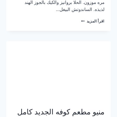
مره موزون. الحلا بروانيز والكيك بالجوز الهند
لذيذه. الساندوتش البيغل…
منيو
اقرأ المزيد
كوفي
هاف
مليون
الجديد
بالأسعار
كاملة
منيو مطعم كوفه الجديد كامل