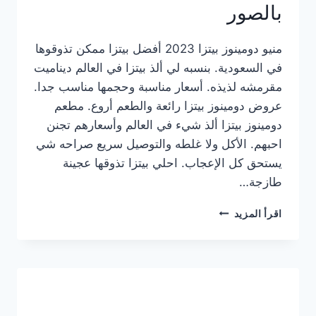
بالصور
منيو دومينوز بيتزا 2023 أفضل بيتزا ممكن تذوقوها
في السعودية. بنسبه لي ألذ بيتزا في العالم ديناميت
مقرمشه لذيذه. أسعار مناسبة وحجمها مناسب جدا.
عروض دومينوز بيتزا رائعة والطعم أروع. مطعم
دومينوز بيتزا ألذ شيء في العالم وأسعارهم تجنن
احبهم. الأكل ولا غلطه والتوصيل سريع صراحه شي
يستحق كل الإعجاب. احلي بيتزا تذوقها عجينة
طازجة…
منيو
اقرأ المزيد
دومينوز
بيتزا
2023
–
أسعار
المنيو
الجديد