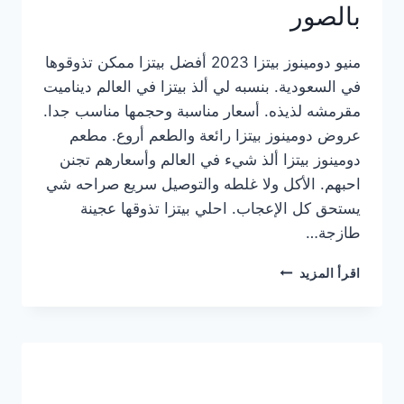
بالصور
منيو دومينوز بيتزا 2023 أفضل بيتزا ممكن تذوقوها
في السعودية. بنسبه لي ألذ بيتزا في العالم ديناميت
مقرمشه لذيذه. أسعار مناسبة وحجمها مناسب جدا.
عروض دومينوز بيتزا رائعة والطعم أروع. مطعم
دومينوز بيتزا ألذ شيء في العالم وأسعارهم تجنن
احبهم. الأكل ولا غلطه والتوصيل سريع صراحه شي
يستحق كل الإعجاب. احلي بيتزا تذوقها عجينة
طازجة…
منيو
اقرأ المزيد
دومينوز
بيتزا
2023
–
أسعار
المنيو
الجديد