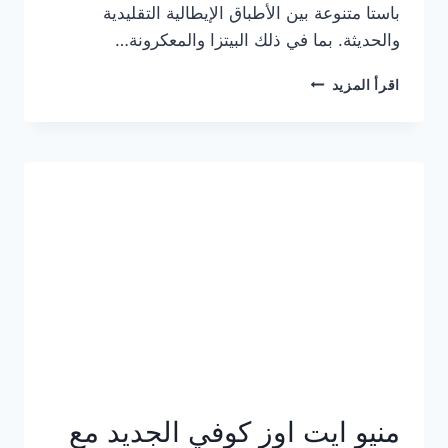
باستا متنوعة بين الأطباق الإيطالية التقليدية
والحديثة. بما في ذلك البيتزا والمعكرونة…
أسعار
اقرأ المزيد
منيو
كازا
باستا
الجديد
كامل
وعناوين
الفروع
منيو ايت اوز كوفي الجديد مع