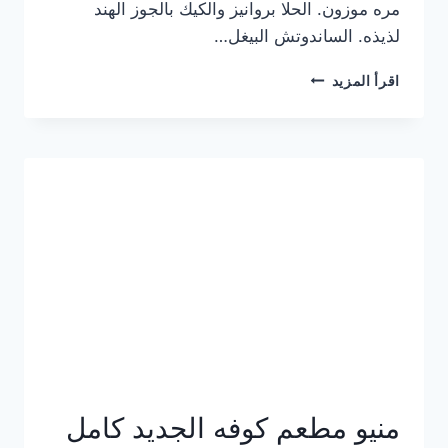
مره موزون. الحلا بروانيز والكيك بالجوز الهند
لذيذه. الساندوتش البيغل…
منيو
اقرأ المزيد
كوفي
هاف
مليون
الجديد
بالأسعار
كاملة
منيو مطعم كوفه الجديد كامل