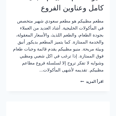
كامل وعناوين الفروع
مطعم مظبيكم هو مطعم سعودي شهير متخصص
في المأكولات الخليجية. أشاد العديد من العملاء
بجودة الطعام، والطعم اللذيذ، والأسعار المعقولة،
والخدمة الممتازة. كما يتميز المطعم بديكور أنيق
وبيئة مريحة. منيو مظبيكم يقدم قائمة وجبات طعام
فوق الممتازة. إذا ترغب في اكل شعبي ومظبي
وشوايه لا تفكر تروح إلا لسلسلة فروع مطاعم
مظبيكم. تقديمه لأشهى المأكولات…
منيو
اقرأ المزيد
مطعم
مظبيكم
الجديد
كامل
وعناوين
الفروع