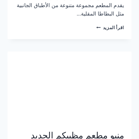
يقدم المطعم مجموعة متنوعة من الأطباق الجانبية
مثل البطاطا المقلية…
أسعار
اقرأ المزيد
منيو
مطعم
جان
برجر
الجديد
كامل
وعناوين
الفروع
منيو مطعم مظبيكم الجديد