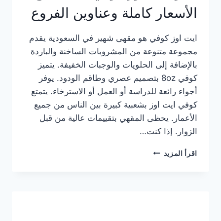
الأسعار كاملة وعناوين الفروع
ايت اوز كوفي هو مقهى شهير في السعودية يقدم
مجموعة متنوعة من المشروبات الساخنة والباردة
بالإضافة إلى الحلويات والوجبات الخفيفة. يتميز
كوفي 8oz بتصميم عصري وطاقم الودود. يوفر
أجواء رائعة للدراسة أو العمل أو الاسترخاء. يتمتع
كوفي ايت اوز بشعبية كبيرة بين الناس من جميع
الأعمار. يحظى المقهي بتقييمات عالية من قبل
الزوار. إذا كنت…
منيو
اقرأ المزيد
ايت
اوز
كوفي
الجديد
مع
الأسعار