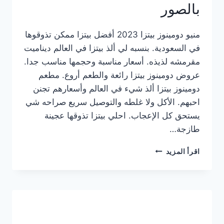
بالصور
منيو دومينوز بيتزا 2023 أفضل بيتزا ممكن تذوقوها
في السعودية. بنسبه لي ألذ بيتزا في العالم ديناميت
مقرمشه لذيذه. أسعار مناسبة وحجمها مناسب جدا.
عروض دومينوز بيتزا رائعة والطعم أروع. مطعم
دومينوز بيتزا ألذ شيء في العالم وأسعارهم تجنن
احبهم. الأكل ولا غلطه والتوصيل سريع صراحه شي
يستحق كل الإعجاب. احلي بيتزا تذوقها عجينة
طازجة…
منيو
اقرأ المزيد
دومينوز
بيتزا
2023
–
أسعار
المنيو
الجديد