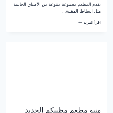
يقدم المطعم مجموعة متنوعة من الأطباق الجانبية
مثل البطاطا المقلية…
أسعار
اقرأ المزيد
منيو
مطعم
جان
برجر
الجديد
كامل
وعناوين
الفروع
منيو مطعم مظبيكم الجديد