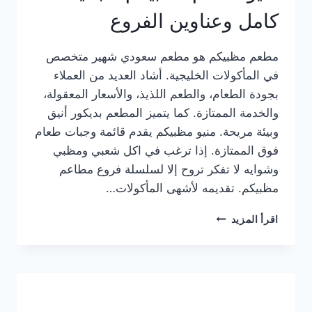
كامل وعناوين الفروع
مطعم مظبيكم هو مطعم سعودي شهير متخصص
في المأكولات الخليجية. أشاد العديد من العملاء
بجودة الطعام، والطعم اللذيذ، والأسعار المعقولة،
والخدمة الممتازة. كما يتميز المطعم بديكور أنيق
وبيئة مريحة. منيو مظبيكم يقدم قائمة وجبات طعام
فوق الممتازة. إذا ترغب في اكل شعبي ومظبي
وشوايه لا تفكر تروح إلا لسلسلة فروع مطاعم
مظبيكم. تقديمه لأشهى المأكولات…
منيو
اقرأ المزيد
مطعم
مظبيكم
الجديد
كامل
وعناوين
الفروع