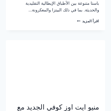
باستا متنوعة بين الأطباق الإيطالية التقليدية
والحديثة. بما في ذلك البيتزا والمعكرونة…
أسعار
اقرأ المزيد
منيو
كازا
باستا
الجديد
كامل
وعناوين
الفروع
منيو ايت اوز كوفي الجديد مع