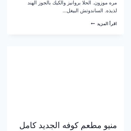
مره موزون. الحلا بروانيز والكيك بالجوز الهند
لذيذه. الساندوتش البيغل…
منيو
اقرأ المزيد
كوفي
هاف
مليون
الجديد
بالأسعار
كاملة
منيو مطعم كوفه الجديد كامل