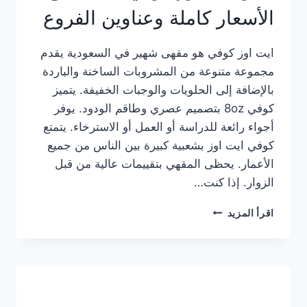
الأسعار كاملة وعناوين الفروع
ايت اوز كوفي هو مقهى شهير في السعودية يقدم
مجموعة متنوعة من المشروبات الساخنة والباردة
بالإضافة إلى الحلويات والوجبات الخفيفة. يتميز
كوفي 8oz بتصميم عصري وطاقم الودود. يوفر
أجواء رائعة للدراسة أو العمل أو الاسترخاء. يتمتع
كوفي ايت اوز بشعبية كبيرة بين الناس من جميع
الأعمار. يحظى المقهي بتقييمات عالية من قبل
الزوار. إذا كنت…
منيو
اقرأ المزيد
ايت
اوز
كوفي
الجديد
مع
الأسعار