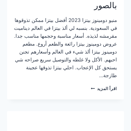
بالصور
منيو دومينوز بيتزا 2023 أفضل بيتزا ممكن تذوقوها
في السعودية. بنسبه لي ألذ بيتزا في العالم ديناميت
مقرمشه لذيذه. أسعار مناسبة وحجمها مناسب جدا.
عروض دومينوز بيتزا رائعة والطعم أروع. مطعم
دومينوز بيتزا ألذ شيء في العالم وأسعارهم تجنن
احبهم. الأكل ولا غلطه والتوصيل سريع صراحه شي
يستحق كل الإعجاب. احلي بيتزا تذوقها عجينة
طازجة…
منيو
اقرأ المزيد
دومينوز
بيتزا
2023
–
أسعار
المنيو
الجديد