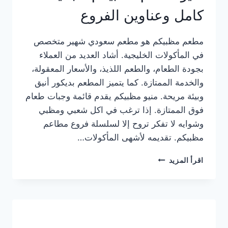
كامل وعناوين الفروع
مطعم مظبيكم هو مطعم سعودي شهير متخصص
في المأكولات الخليجية. أشاد العديد من العملاء
بجودة الطعام، والطعم اللذيذ، والأسعار المعقولة،
والخدمة الممتازة. كما يتميز المطعم بديكور أنيق
وبيئة مريحة. منيو مظبيكم يقدم قائمة وجبات طعام
فوق الممتازة. إذا ترغب في اكل شعبي ومظبي
وشوايه لا تفكر تروح إلا لسلسلة فروع مطاعم
مظبيكم. تقديمه لأشهى المأكولات…
منيو
اقرأ المزيد
مطعم
مظبيكم
الجديد
كامل
وعناوين
الفروع