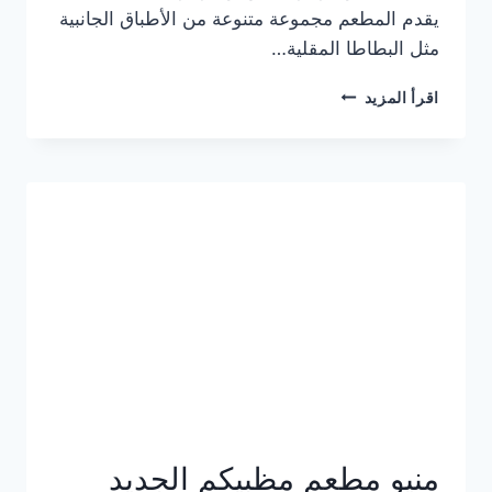
يقدم المطعم مجموعة متنوعة من الأطباق الجانبية
مثل البطاطا المقلية…
أسعار
اقرأ المزيد
منيو
مطعم
جان
برجر
الجديد
كامل
وعناوين
الفروع
منيو مطعم مظبيكم الجديد