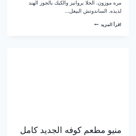
مره موزون. الحلا بروانيز والكيك بالجوز الهند
لذيذه. الساندوتش البيغل…
منيو
اقرأ المزيد
كوفي
هاف
مليون
الجديد
بالأسعار
كاملة
منيو مطعم كوفه الجديد كامل