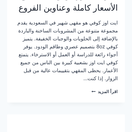
الأسعار كاملة وعناوين الفروع
ايت اوز كوفي هو مقهى شهير في السعودية يقدم
مجموعة متنوعة من المشروبات الساخنة والباردة
بالإضافة إلى الحلويات والوجبات الخفيفة. يتميز
كوفي 8oz بتصميم عصري وطاقم الودود. يوفر
أجواء رائعة للدراسة أو العمل أو الاسترخاء. يتمتع
كوفي ايت اوز بشعبية كبيرة بين الناس من جميع
الأعمار. يحظى المقهي بتقييمات عالية من قبل
الزوار. إذا كنت…
منيو
اقرأ المزيد
ايت
اوز
كوفي
الجديد
مع
الأسعار