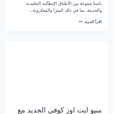
باستا متنوعة بين الأطباق الإيطالية التقليدية
والحديثة. بما في ذلك البيتزا والمعكرونة…
أسعار
اقرأ المزيد
منيو
كازا
باستا
الجديد
كامل
وعناوين
الفروع
منيو ايت اوز كوفي الجديد مع