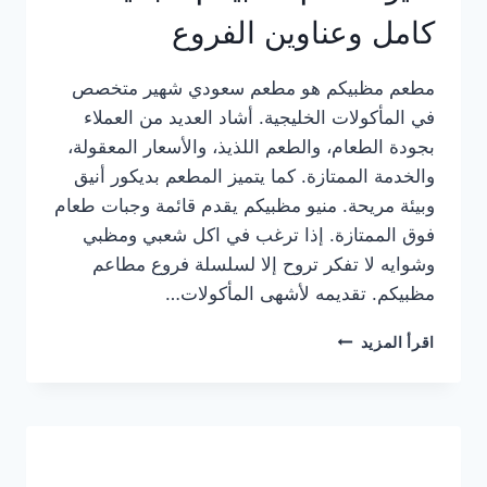
كامل وعناوين الفروع
مطعم مظبيكم هو مطعم سعودي شهير متخصص
في المأكولات الخليجية. أشاد العديد من العملاء
بجودة الطعام، والطعم اللذيذ، والأسعار المعقولة،
والخدمة الممتازة. كما يتميز المطعم بديكور أنيق
وبيئة مريحة. منيو مظبيكم يقدم قائمة وجبات طعام
فوق الممتازة. إذا ترغب في اكل شعبي ومظبي
وشوايه لا تفكر تروح إلا لسلسلة فروع مطاعم
مظبيكم. تقديمه لأشهى المأكولات…
منيو
اقرأ المزيد
مطعم
مظبيكم
الجديد
كامل
وعناوين
الفروع