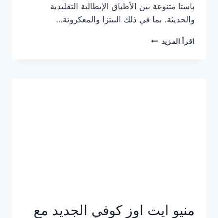
باستا متنوعة بين الأطباق الإيطالية التقليدية
والحديثة. بما في ذلك البيتزا والمعكرونة…
أسعار
اقرأ المزيد
منيو
كازا
باستا
الجديد
كامل
وعناوين
الفروع
منيو ايت اوز كوفي الجديد مع