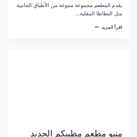
يقدم المطعم مجموعة متنوعة من الأطباق الجانبية
مثل البطاطا المقلية…
أسعار
اقرأ المزيد
منيو
مطعم
جان
برجر
الجديد
كامل
وعناوين
الفروع
منيو مطعم مظبيكم الجديد