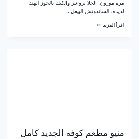
مره موزون. الحلا بروانيز والكيك بالجوز الهند
لذيذه. الساندوتش البيغل…
منيو
اقرأ المزيد
كوفي
هاف
مليون
الجديد
بالأسعار
كاملة
منيو مطعم كوفه الجديد كامل