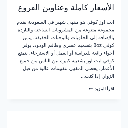
الأسعار كاملة وعناوين الفروع
ايت اوز كوفي هو مقهى شهير في السعودية يقدم
مجموعة متنوعة من المشروبات الساخنة والباردة
بالإضافة إلى الحلويات والوجبات الخفيفة. يتميز
كوفي 8oz بتصميم عصري وطاقم الودود. يوفر
أجواء رائعة للدراسة أو العمل أو الاسترخاء. يتمتع
كوفي ايت اوز بشعبية كبيرة بين الناس من جميع
الأعمار. يحظى المقهي بتقييمات عالية من قبل
الزوار. إذا كنت…
منيو
اقرأ المزيد
ايت
اوز
كوفي
الجديد
مع
الأسعار