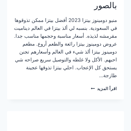
بالصور
منيو دومينوز بيتزا 2023 أفضل بيتزا ممكن تذوقوها
في السعودية. بنسبه لي ألذ بيتزا في العالم ديناميت
مقرمشه لذيذه. أسعار مناسبة وحجمها مناسب جدا.
عروض دومينوز بيتزا رائعة والطعم أروع. مطعم
دومينوز بيتزا ألذ شيء في العالم وأسعارهم تجنن
احبهم. الأكل ولا غلطه والتوصيل سريع صراحه شي
يستحق كل الإعجاب. احلي بيتزا تذوقها عجينة
طازجة…
منيو
اقرأ المزيد
دومينوز
بيتزا
2023
–
أسعار
المنيو
الجديد