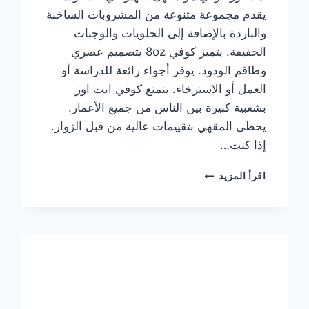
يقدم مجموعة متنوعة من المشروبات الساخنة
والباردة بالإضافة إلى الحلويات والوجبات
الخفيفة. يتميز كوفي 8oz بتصميم عصري
وطاقم الودود. يوفر أجواء رائعة للدراسة أو
العمل أو الاسترخاء. يتمتع كوفي ايت اوز
بشعبية كبيرة بين الناس من جميع الأعمار.
يحظى المقهي بتقييمات عالية من قبل الزوار.
إذا كنت…
منيو
اقرأ المزيد
ايت
اوز
كوفي
الجديد
مع
الأسعار
كاملة
وعناوين
الفروع