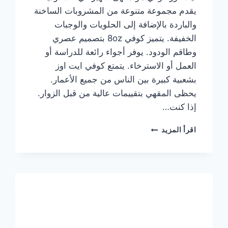
يقدم مجموعة متنوعة من المشروبات الساخنة
والباردة بالإضافة إلى الحلويات والوجبات
الخفيفة. يتميز كوفي 8oz بتصميم عصري
وطاقم الودود. يوفر أجواء رائعة للدراسة أو
العمل أو الاسترخاء. يتمتع كوفي ايت اوز
بشعبية كبيرة بين الناس من جميع الأعمار.
يحظى المقهي بتقييمات عالية من قبل الزوار.
إذا كنت…
منيو
اقرأ المزيد
ايت
اوز
كوفي
الجديد
مع
الأسعار
كاملة
وعناوين
الفروع