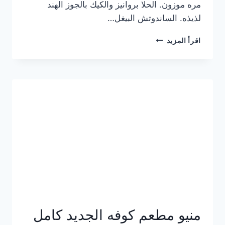
مره موزون. الحلا بروانيز والكيك بالجوز الهند
لذيذه. الساندوتش البيغل…
منيو
اقرأ المزيد
كوفي
هاف
مليون
الجديد
بالأسعار
كاملة
منيو مطعم كوفه الجديد كامل