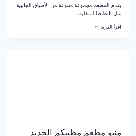
يقدم المطعم مجموعة متنوعة من الأطباق الجانبية
مثل البطاطا المقلية…
أسعار
اقرأ المزيد
منيو
مطعم
جان
برجر
الجديد
كامل
وعناوين
الفروع
منيو مطعم مظبيكم الجديد