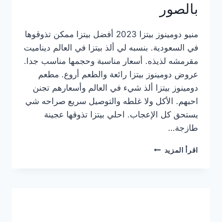
بالصور
منيو دومينوز بيتزا 2023 أفضل بيتزا ممكن تذوقوها
في السعودية. بنسبه لي ألذ بيتزا في العالم ديناميت
مقرمشه لذيذه. أسعار مناسبة وحجمها مناسب جدا.
عروض دومينوز بيتزا رائعة والطعم أروع. مطعم
دومينوز بيتزا ألذ شيء في العالم وأسعارهم تجنن
احبهم. الأكل ولا غلطه والتوصيل سريع صراحه شي
يستحق كل الإعجاب. احلي بيتزا تذوقها عجينة
طازجة…
منيو
اقرأ المزيد
دومينوز
بيتزا
2023
–
أسعار
المنيو
الجديد