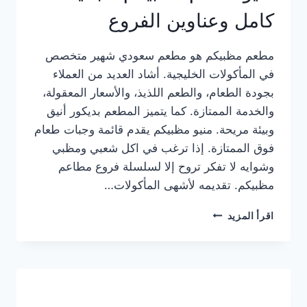
كامل وعناوين الفروع
مطعم مظبيكم هو مطعم سعودي شهير متخصص
في المأكولات الخليجية. أشاد العديد من العملاء
بجودة الطعام، والطعم اللذيذ، والأسعار المعقولة،
والخدمة الممتازة. كما يتميز المطعم بديكور أنيق
وبيئة مريحة. منيو مظبيكم يقدم قائمة وجبات طعام
فوق الممتازة. إذا ترغب في اكل شعبي ومظبي
وشوايه لا تفكر تروح إلا لسلسلة فروع مطاعم
مظبيكم. تقديمه لأشهى المأكولات…
منيو
اقرأ المزيد
مطعم
مظبيكم
الجديد
كامل
وعناوين
الفروع