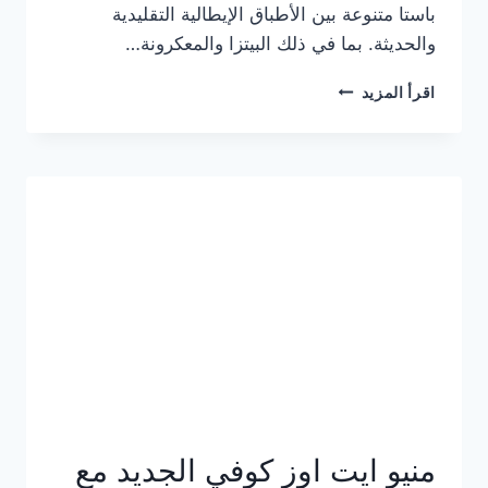
باستا متنوعة بين الأطباق الإيطالية التقليدية
والحديثة. بما في ذلك البيتزا والمعكرونة…
أسعار
اقرأ المزيد
منيو
كازا
باستا
الجديد
كامل
وعناوين
الفروع
منيو ايت اوز كوفي الجديد مع