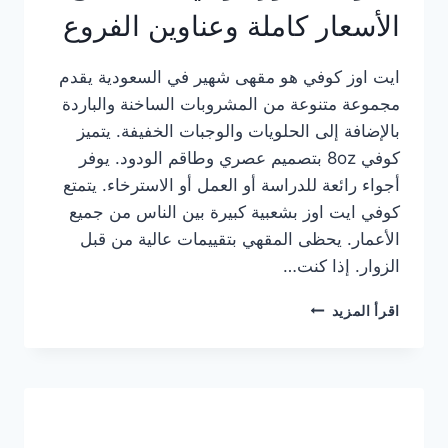
الأسعار كاملة وعناوين الفروع
ايت اوز كوفي هو مقهى شهير في السعودية يقدم
مجموعة متنوعة من المشروبات الساخنة والباردة
بالإضافة إلى الحلويات والوجبات الخفيفة. يتميز
كوفي 8oz بتصميم عصري وطاقم الودود. يوفر
أجواء رائعة للدراسة أو العمل أو الاسترخاء. يتمتع
كوفي ايت اوز بشعبية كبيرة بين الناس من جميع
الأعمار. يحظى المقهي بتقييمات عالية من قبل
الزوار. إذا كنت…
منيو
اقرأ المزيد
ايت
اوز
كوفي
الجديد
مع
الأسعار