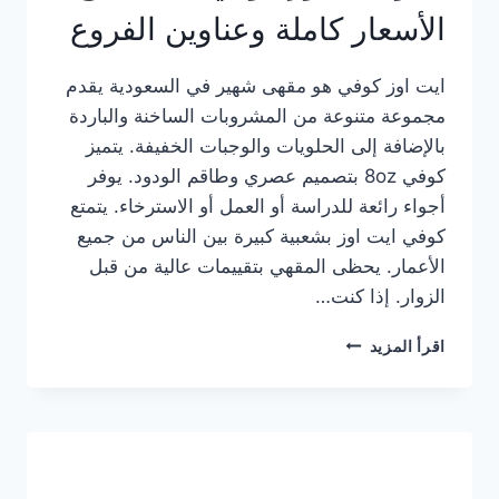
الأسعار كاملة وعناوين الفروع
ايت اوز كوفي هو مقهى شهير في السعودية يقدم
مجموعة متنوعة من المشروبات الساخنة والباردة
بالإضافة إلى الحلويات والوجبات الخفيفة. يتميز
كوفي 8oz بتصميم عصري وطاقم الودود. يوفر
أجواء رائعة للدراسة أو العمل أو الاسترخاء. يتمتع
كوفي ايت اوز بشعبية كبيرة بين الناس من جميع
الأعمار. يحظى المقهي بتقييمات عالية من قبل
الزوار. إذا كنت…
منيو
اقرأ المزيد
ايت
اوز
كوفي
الجديد
مع
الأسعار