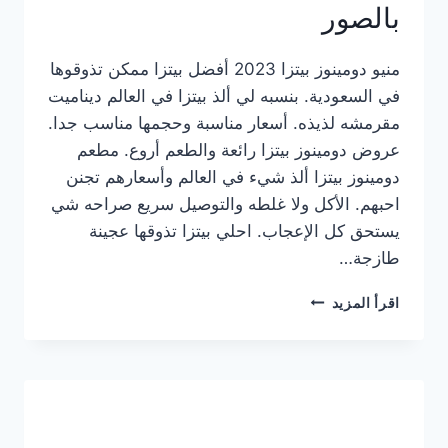
بالصور
منيو دومينوز بيتزا 2023 أفضل بيتزا ممكن تذوقوها
في السعودية. بنسبه لي ألذ بيتزا في العالم ديناميت
مقرمشه لذيذه. أسعار مناسبة وحجمها مناسب جدا.
عروض دومينوز بيتزا رائعة والطعم أروع. مطعم
دومينوز بيتزا ألذ شيء في العالم وأسعارهم تجنن
احبهم. الأكل ولا غلطه والتوصيل سريع صراحه شي
يستحق كل الإعجاب. احلي بيتزا تذوقها عجينة
طازجة…
منيو
اقرأ المزيد
دومينوز
بيتزا
2023
–
أسعار
المنيو
الجديد