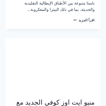
باستا متنوعة بين الأطباق الإيطالية التقليدية
والحديثة. بما في ذلك البيتزا والمعكرونة…
أسعار
اقرأ المزيد
منيو
كازا
باستا
الجديد
كامل
وعناوين
الفروع
منيو ايت اوز كوفي الجديد مع