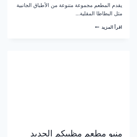
يقدم المطعم مجموعة متنوعة من الأطباق الجانبية
مثل البطاطا المقلية…
أسعار
اقرأ المزيد
منيو
مطعم
جان
برجر
الجديد
كامل
وعناوين
الفروع
منيو مطعم مظبيكم الجديد