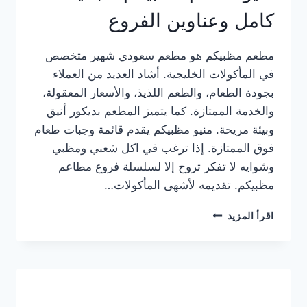
كامل وعناوين الفروع
مطعم مظبيكم هو مطعم سعودي شهير متخصص
في المأكولات الخليجية. أشاد العديد من العملاء
بجودة الطعام، والطعم اللذيذ، والأسعار المعقولة،
والخدمة الممتازة. كما يتميز المطعم بديكور أنيق
وبيئة مريحة. منيو مظبيكم يقدم قائمة وجبات طعام
فوق الممتازة. إذا ترغب في اكل شعبي ومظبي
وشوايه لا تفكر تروح إلا لسلسلة فروع مطاعم
مظبيكم. تقديمه لأشهى المأكولات…
منيو
اقرأ المزيد
مطعم
مظبيكم
الجديد
كامل
وعناوين
الفروع