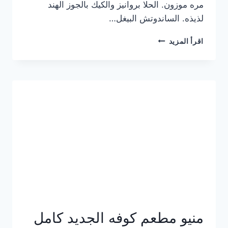
مره موزون. الحلا بروانيز والكيك بالجوز الهند
لذيذه. الساندوتش البيغل…
منيو
اقرأ المزيد
كوفي
هاف
مليون
الجديد
بالأسعار
كاملة
منيو مطعم كوفه الجديد كامل