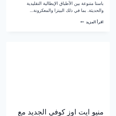
باستا متنوعة بين الأطباق الإيطالية التقليدية
والحديثة. بما في ذلك البيتزا والمعكرونة…
أسعار
اقرأ المزيد
منيو
كازا
باستا
الجديد
كامل
وعناوين
الفروع
منيو ايت اوز كوفي الجديد مع