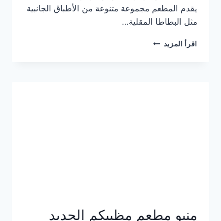
يقدم المطعم مجموعة متنوعة من الأطباق الجانبية
مثل البطاطا المقلية…
أسعار
اقرأ المزيد
منيو
مطعم
جان
برجر
الجديد
كامل
وعناوين
الفروع
منيو مطعم مظبيكم الجديد