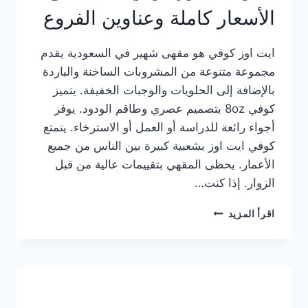
الأسعار كاملة وعناوين الفروع
ايت اوز كوفي هو مقهى شهير في السعودية يقدم
مجموعة متنوعة من المشروبات الساخنة والباردة
بالإضافة إلى الحلويات والوجبات الخفيفة. يتميز
كوفي 8oz بتصميم عصري وطاقم الودود. يوفر
أجواء رائعة للدراسة أو العمل أو الاسترخاء. يتمتع
كوفي ايت اوز بشعبية كبيرة بين الناس من جميع
الأعمار. يحظى المقهي بتقييمات عالية من قبل
الزوار. إذا كنت…
منيو
اقرأ المزيد
ايت
اوز
كوفي
الجديد
مع
الأسعار