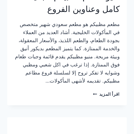
كامل وعناوين الفروع
مطعم مظبيكم هو مطعم سعودي شهير متخصص
في المأكولات الخليجية. أشاد العديد من العملاء
بجودة الطعام، والطعم اللذيذ، والأسعار المعقولة،
والخدمة الممتازة. كما يتميز المطعم بديكور أنيق
وبيئة مريحة. منيو مظبيكم يقدم قائمة وجبات طعام
فوق الممتازة. إذا ترغب في اكل شعبي ومظبي
وشوايه لا تفكر تروح إلا لسلسلة فروع مطاعم
مظبيكم. تقديمه لأشهى المأكولات…
منيو
اقرأ المزيد
مطعم
مظبيكم
الجديد
كامل
وعناوين
الفروع