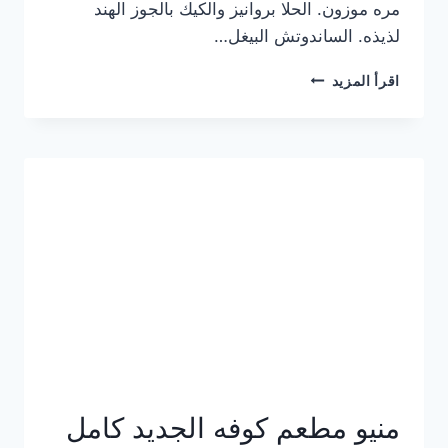
مره موزون. الحلا بروانيز والكيك بالجوز الهند
لذيذه. الساندوتش البيغل…
منيو
اقرأ المزيد
كوفي
هاف
مليون
الجديد
بالأسعار
كاملة
منيو مطعم كوفه الجديد كامل