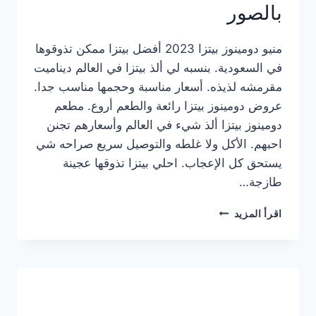
بالصور
منيو دومينوز بيتزا 2023 أفضل بيتزا ممكن تذوقوها
في السعودية. بنسبه لي ألذ بيتزا في العالم ديناميت
مقرمشه لذيذه. أسعار مناسبة وحجمها مناسب جدا.
عروض دومينوز بيتزا رائعة والطعم أروع. مطعم
دومينوز بيتزا ألذ شيء في العالم وأسعارهم تجنن
احبهم. الأكل ولا غلطه والتوصيل سريع صراحه شي
يستحق كل الإعجاب. احلي بيتزا تذوقها عجينة
طازجة…
منيو
اقرأ المزيد
دومينوز
بيتزا
2023
–
أسعار
المنيو
الجديد