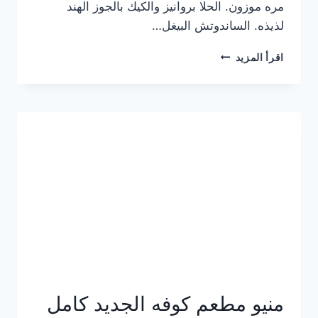
مره موزون. الحلا بروانيز والكيك بالجوز الهند
لذيذه. الساندوتش البيغل…
منيو
اقرأ المزيد
كوفي
هاف
مليون
الجديد
بالأسعار
كاملة
منيو مطعم كوفه الجديد كامل