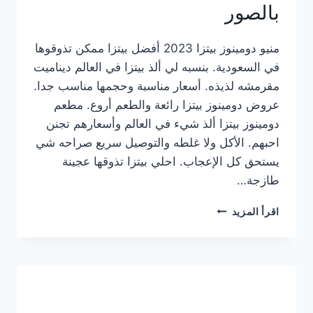
بالصور
منيو دومينوز بيتزا 2023 أفضل بيتزا ممكن تذوقوها
في السعودية. بنسبه لي ألذ بيتزا في العالم ديناميت
مقرمشه لذيذه. أسعار مناسبة وحجمها مناسب جدا.
عروض دومينوز بيتزا رائعة والطعم أروع. مطعم
دومينوز بيتزا ألذ شيء في العالم وأسعارهم تجنن
احبهم. الأكل ولا غلطه والتوصيل سريع صراحه شي
يستحق كل الإعجاب. احلي بيتزا تذوقها عجينة
طازجة…
منيو
اقرأ المزيد
دومينوز
بيتزا
2023
–
أسعار
المنيو
الجديد