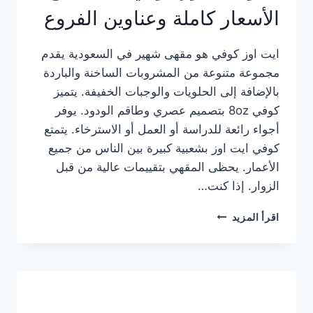
الأسعار كاملة وعناوين الفروع
ايت اوز كوفي هو مقهى شهير في السعودية يقدم
مجموعة متنوعة من المشروبات الساخنة والباردة
بالإضافة إلى الحلويات والوجبات الخفيفة. يتميز
كوفي 8oz بتصميم عصري وطاقم الودود. يوفر
أجواء رائعة للدراسة أو العمل أو الاسترخاء. يتمتع
كوفي ايت اوز بشعبية كبيرة بين الناس من جميع
الأعمار. يحظى المقهي بتقييمات عالية من قبل
الزوار. إذا كنت…
منيو
اقرأ المزيد
ايت
اوز
كوفي
الجديد
مع
الأسعار