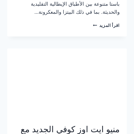
باستا متنوعة بين الأطباق الإيطالية التقليدية
والحديثة. بما في ذلك البيتزا والمعكرونة…
أسعار
اقرأ المزيد
منيو
كازا
باستا
الجديد
كامل
وعناوين
الفروع
منيو ايت اوز كوفي الجديد مع