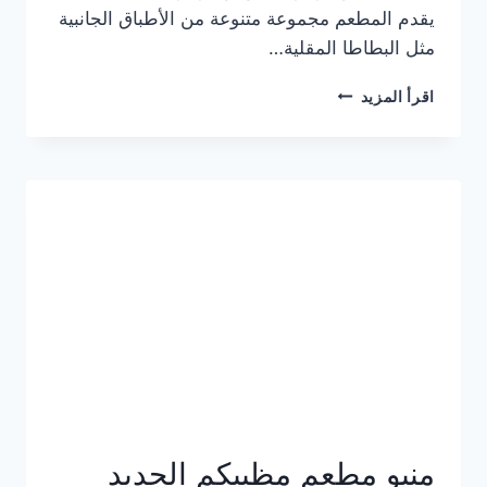
يقدم المطعم مجموعة متنوعة من الأطباق الجانبية
مثل البطاطا المقلية…
أسعار
اقرأ المزيد
منيو
مطعم
جان
برجر
الجديد
كامل
وعناوين
الفروع
منيو مطعم مظبيكم الجديد