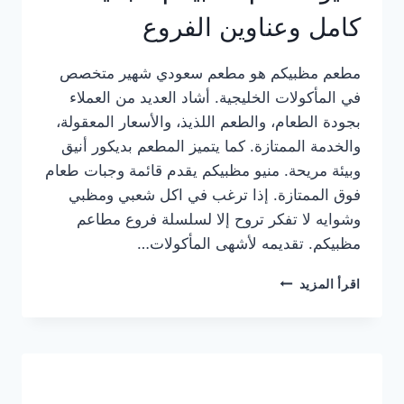
كامل وعناوين الفروع
مطعم مظبيكم هو مطعم سعودي شهير متخصص
في المأكولات الخليجية. أشاد العديد من العملاء
بجودة الطعام، والطعم اللذيذ، والأسعار المعقولة،
والخدمة الممتازة. كما يتميز المطعم بديكور أنيق
وبيئة مريحة. منيو مظبيكم يقدم قائمة وجبات طعام
فوق الممتازة. إذا ترغب في اكل شعبي ومظبي
وشوايه لا تفكر تروح إلا لسلسلة فروع مطاعم
مظبيكم. تقديمه لأشهى المأكولات…
منيو
اقرأ المزيد
مطعم
مظبيكم
الجديد
كامل
وعناوين
الفروع