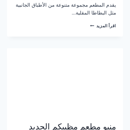
يقدم المطعم مجموعة متنوعة من الأطباق الجانبية
مثل البطاطا المقلية…
أسعار
اقرأ المزيد
منيو
مطعم
جان
برجر
الجديد
كامل
وعناوين
الفروع
منيو مطعم مظبيكم الجديد