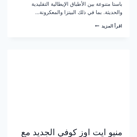
باستا متنوعة بين الأطباق الإيطالية التقليدية
والحديثة. بما في ذلك البيتزا والمعكرونة…
أسعار
اقرأ المزيد
منيو
كازا
باستا
الجديد
كامل
وعناوين
الفروع
منيو ايت اوز كوفي الجديد مع