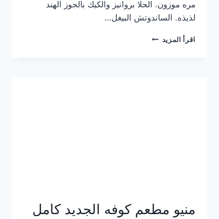
مره موزون. الحلا بروانيز والكيك بالجوز الهند
لذيذه. الساندوتش البيغل…
منيو
اقرأ المزيد
كوفي
هاف
مليون
الجديد
بالأسعار
كاملة
منيو مطعم كوفه الجديد كامل