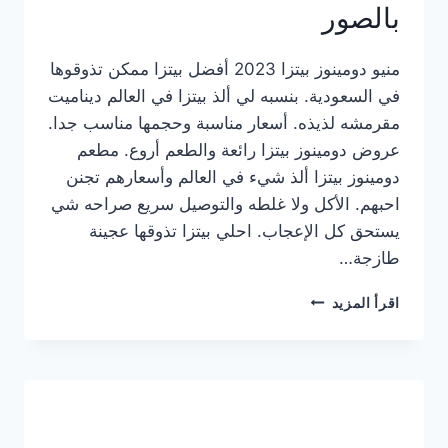
بالصور
منيو دومينوز بيتزا 2023 أفضل بيتزا ممكن تذوقوها
في السعودية. بنسبه لي ألذ بيتزا في العالم ديناميت
مقرمشه لذيذه. أسعار مناسبة وحجمها مناسب جدا.
عروض دومينوز بيتزا رائعة والطعم أروع. مطعم
دومينوز بيتزا ألذ شيء في العالم وأسعارهم تجنن
احبهم. الأكل ولا غلطه والتوصيل سريع صراحه شي
يستحق كل الإعجاب. احلي بيتزا تذوقها عجينة
طازجة…
منيو
اقرأ المزيد
دومينوز
بيتزا
2023
–
أسعار
المنيو
الجديد