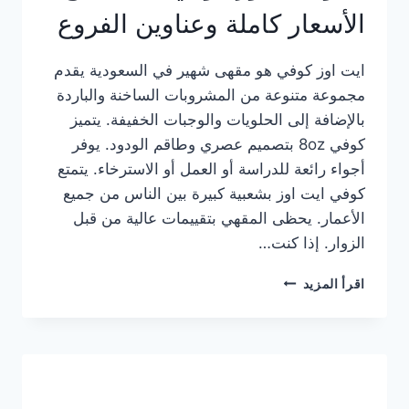
الأسعار كاملة وعناوين الفروع
ايت اوز كوفي هو مقهى شهير في السعودية يقدم
مجموعة متنوعة من المشروبات الساخنة والباردة
بالإضافة إلى الحلويات والوجبات الخفيفة. يتميز
كوفي 8oz بتصميم عصري وطاقم الودود. يوفر
أجواء رائعة للدراسة أو العمل أو الاسترخاء. يتمتع
كوفي ايت اوز بشعبية كبيرة بين الناس من جميع
الأعمار. يحظى المقهي بتقييمات عالية من قبل
الزوار. إذا كنت…
منيو
اقرأ المزيد
ايت
اوز
كوفي
الجديد
مع
الأسعار