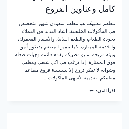
كامل وعناوين الفروع
مطعم مظبيكم هو مطعم سعودي شهير متخصص
في المأكولات الخليجية. أشاد العديد من العملاء
بجودة الطعام، والطعم اللذيذ، والأسعار المعقولة،
والخدمة الممتازة. كما يتميز المطعم بديكور أنيق
وبيئة مريحة. منيو مظبيكم يقدم قائمة وجبات طعام
فوق الممتازة. إذا ترغب في اكل شعبي ومظبي
وشوايه لا تفكر تروح إلا لسلسلة فروع مطاعم
مظبيكم. تقديمه لأشهى المأكولات…
منيو
اقرأ المزيد
مطعم
مظبيكم
الجديد
كامل
وعناوين
الفروع