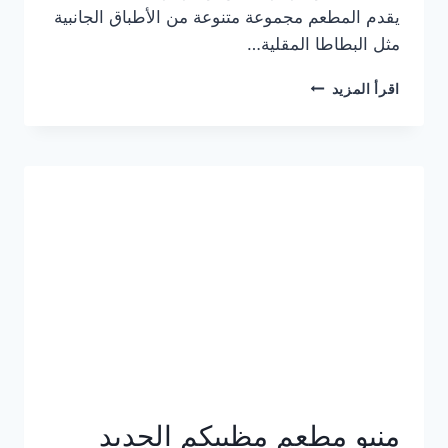
يقدم المطعم مجموعة متنوعة من الأطباق الجانبية
مثل البطاطا المقلية…
أسعار
اقرأ المزيد
منيو
مطعم
جان
برجر
الجديد
كامل
وعناوين
الفروع
منيو مطعم مظبيكم الجديد