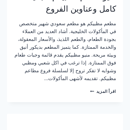
كامل وعناوين الفروع
مطعم مظبيكم هو مطعم سعودي شهير متخصص
في المأكولات الخليجية. أشاد العديد من العملاء
بجودة الطعام، والطعم اللذيذ، والأسعار المعقولة،
والخدمة الممتازة. كما يتميز المطعم بديكور أنيق
وبيئة مريحة. منيو مظبيكم يقدم قائمة وجبات طعام
فوق الممتازة. إذا ترغب في اكل شعبي ومظبي
وشوايه لا تفكر تروح إلا لسلسلة فروع مطاعم
مظبيكم. تقديمه لأشهى المأكولات…
منيو
اقرأ المزيد
مطعم
مظبيكم
الجديد
كامل
وعناوين
الفروع