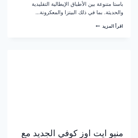
باستا متنوعة بين الأطباق الإيطالية التقليدية
والحديثة. بما في ذلك البيتزا والمعكرونة…
أسعار
اقرأ المزيد
منيو
كازا
باستا
الجديد
كامل
وعناوين
الفروع
منيو ايت اوز كوفي الجديد مع