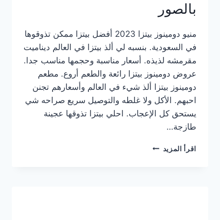
بالصور
منيو دومينوز بيتزا 2023 أفضل بيتزا ممكن تذوقوها
في السعودية. بنسبه لي ألذ بيتزا في العالم ديناميت
مقرمشه لذيذه. أسعار مناسبة وحجمها مناسب جدا.
عروض دومينوز بيتزا رائعة والطعم أروع. مطعم
دومينوز بيتزا ألذ شيء في العالم وأسعارهم تجنن
احبهم. الأكل ولا غلطه والتوصيل سريع صراحه شي
يستحق كل الإعجاب. احلي بيتزا تذوقها عجينة
طازجة…
منيو
اقرأ المزيد
دومينوز
بيتزا
2023
–
أسعار
المنيو
الجديد