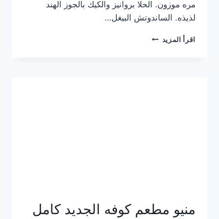
مره موزون. الحلا بروانيز والكيك بالجوز الهند
لذيذه. الساندوتش البيغل…
منيو
اقرأ المزيد
كوفي
هاف
مليون
الجديد
بالأسعار
كاملة
منيو مطعم كوفه الجديد كامل