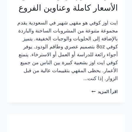
الأسعار كاملة وعناوين الفروع
ايت اوز كوفي هو مقهى شهير في السعودية يقدم
مجموعة متنوعة من المشروبات الساخنة والباردة
بالإضافة إلى الحلويات والوجبات الخفيفة. يتميز
كوفي 8oz بتصميم عصري وطاقم الودود. يوفر
أجواء رائعة للدراسة أو العمل أو الاسترخاء. يتمتع
كوفي ايت اوز بشعبية كبيرة بين الناس من جميع
الأعمار. يحظى المقهي بتقييمات عالية من قبل
الزوار. إذا كنت…
منيو
اقرأ المزيد
ايت
اوز
كوفي
الجديد
مع
الأسعار