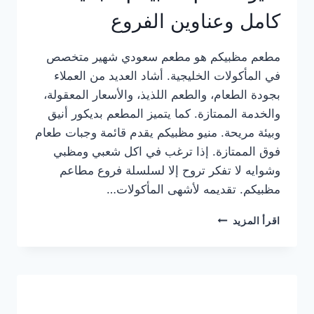
كامل وعناوين الفروع
مطعم مظبيكم هو مطعم سعودي شهير متخصص
في المأكولات الخليجية. أشاد العديد من العملاء
بجودة الطعام، والطعم اللذيذ، والأسعار المعقولة،
والخدمة الممتازة. كما يتميز المطعم بديكور أنيق
وبيئة مريحة. منيو مظبيكم يقدم قائمة وجبات طعام
فوق الممتازة. إذا ترغب في اكل شعبي ومظبي
وشوايه لا تفكر تروح إلا لسلسلة فروع مطاعم
مظبيكم. تقديمه لأشهى المأكولات…
منيو
اقرأ المزيد
مطعم
مظبيكم
الجديد
كامل
وعناوين
الفروع