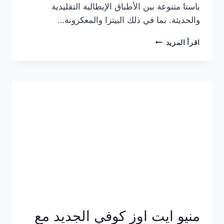
باستا متنوعة بين الأطباق الإيطالية التقليدية
والحديثة. بما في ذلك البيتزا والمعكرونة…
أسعار
اقرأ المزيد
منيو
كازا
باستا
الجديد
كامل
وعناوين
الفروع
منيو ايت اوز كوفي الجديد مع