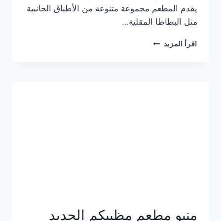
يقدم المطعم مجموعة متنوعة من الأطباق الجانبية
مثل البطاطا المقلية…
أسعار
اقرأ المزيد
منيو
مطعم
جان
برجر
الجديد
كامل
وعناوين
الفروع
منيو مطعم مظبيكم الجديد