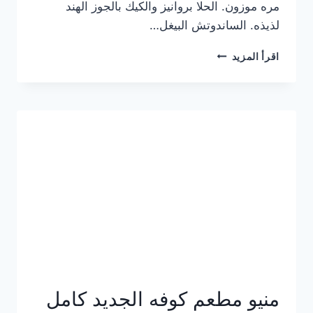
مره موزون. الحلا بروانيز والكيك بالجوز الهند
لذيذه. الساندوتش البيغل…
منيو
اقرأ المزيد
كوفي
هاف
مليون
الجديد
بالأسعار
كاملة
منيو مطعم كوفه الجديد كامل