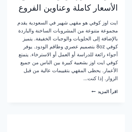
الأسعار كاملة وعناوين الفروع
ايت اوز كوفي هو مقهى شهير في السعودية يقدم
مجموعة متنوعة من المشروبات الساخنة والباردة
بالإضافة إلى الحلويات والوجبات الخفيفة. يتميز
كوفي 8oz بتصميم عصري وطاقم الودود. يوفر
أجواء رائعة للدراسة أو العمل أو الاسترخاء. يتمتع
كوفي ايت اوز بشعبية كبيرة بين الناس من جميع
الأعمار. يحظى المقهي بتقييمات عالية من قبل
الزوار. إذا كنت…
منيو
اقرأ المزيد
ايت
اوز
كوفي
الجديد
مع
الأسعار