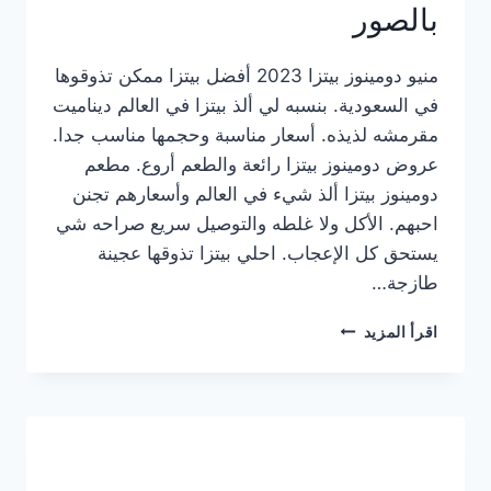
بالصور
منيو دومينوز بيتزا 2023 أفضل بيتزا ممكن تذوقوها
في السعودية. بنسبه لي ألذ بيتزا في العالم ديناميت
مقرمشه لذيذه. أسعار مناسبة وحجمها مناسب جدا.
عروض دومينوز بيتزا رائعة والطعم أروع. مطعم
دومينوز بيتزا ألذ شيء في العالم وأسعارهم تجنن
احبهم. الأكل ولا غلطه والتوصيل سريع صراحه شي
يستحق كل الإعجاب. احلي بيتزا تذوقها عجينة
طازجة…
منيو
اقرأ المزيد
دومينوز
بيتزا
2023
–
أسعار
المنيو
الجديد