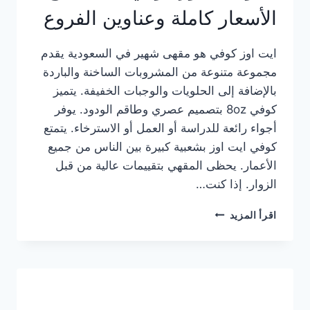
الأسعار كاملة وعناوين الفروع
ايت اوز كوفي هو مقهى شهير في السعودية يقدم
مجموعة متنوعة من المشروبات الساخنة والباردة
بالإضافة إلى الحلويات والوجبات الخفيفة. يتميز
كوفي 8oz بتصميم عصري وطاقم الودود. يوفر
أجواء رائعة للدراسة أو العمل أو الاسترخاء. يتمتع
كوفي ايت اوز بشعبية كبيرة بين الناس من جميع
الأعمار. يحظى المقهي بتقييمات عالية من قبل
الزوار. إذا كنت…
منيو
اقرأ المزيد
ايت
اوز
كوفي
الجديد
مع
الأسعار