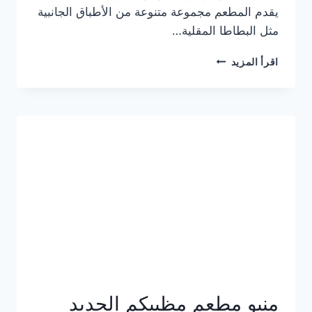
يقدم المطعم مجموعة متنوعة من الأطباق الجانبية
مثل البطاطا المقلية…
أسعار
اقرأ المزيد
منيو
مطعم
جان
برجر
الجديد
كامل
وعناوين
الفروع
منيو مطعم مظبيكم الجديد