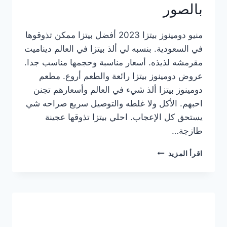
بالصور
منيو دومينوز بيتزا 2023 أفضل بيتزا ممكن تذوقوها
في السعودية. بنسبه لي ألذ بيتزا في العالم ديناميت
مقرمشه لذيذه. أسعار مناسبة وحجمها مناسب جدا.
عروض دومينوز بيتزا رائعة والطعم أروع. مطعم
دومينوز بيتزا ألذ شيء في العالم وأسعارهم تجنن
احبهم. الأكل ولا غلطه والتوصيل سريع صراحه شي
يستحق كل الإعجاب. احلي بيتزا تذوقها عجينة
طازجة…
منيو
اقرأ المزيد
دومينوز
بيتزا
2023
–
أسعار
المنيو
الجديد