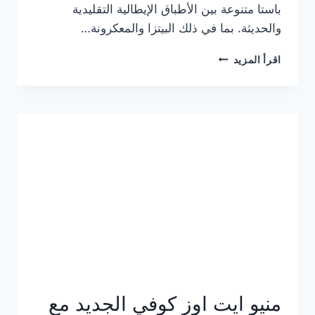
باستا متنوعة بين الأطباق الإيطالية التقليدية
والحديثة. بما في ذلك البيتزا والمعكرونة…
أسعار
اقرأ المزيد
منيو
كازا
باستا
الجديد
كامل
وعناوين
الفروع
منيو ايت اوز كوفي الجديد مع