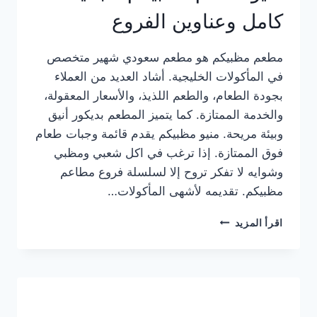
كامل وعناوين الفروع
مطعم مظبيكم هو مطعم سعودي شهير متخصص
في المأكولات الخليجية. أشاد العديد من العملاء
بجودة الطعام، والطعم اللذيذ، والأسعار المعقولة،
والخدمة الممتازة. كما يتميز المطعم بديكور أنيق
وبيئة مريحة. منيو مظبيكم يقدم قائمة وجبات طعام
فوق الممتازة. إذا ترغب في اكل شعبي ومظبي
وشوايه لا تفكر تروح إلا لسلسلة فروع مطاعم
مظبيكم. تقديمه لأشهى المأكولات…
منيو
اقرأ المزيد
مطعم
مظبيكم
الجديد
كامل
وعناوين
الفروع