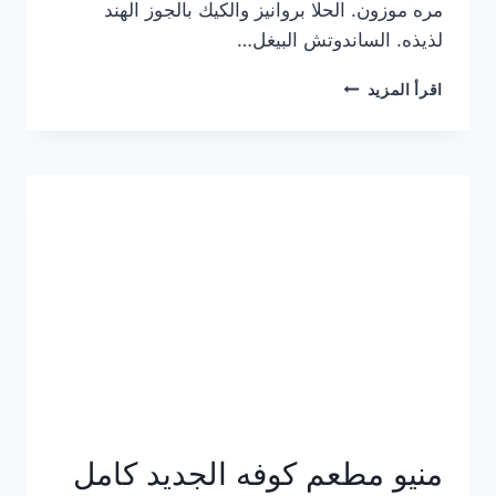
مره موزون. الحلا بروانيز والكيك بالجوز الهند
لذيذه. الساندوتش البيغل…
منيو
اقرأ المزيد
كوفي
هاف
مليون
الجديد
بالأسعار
كاملة
منيو مطعم كوفه الجديد كامل