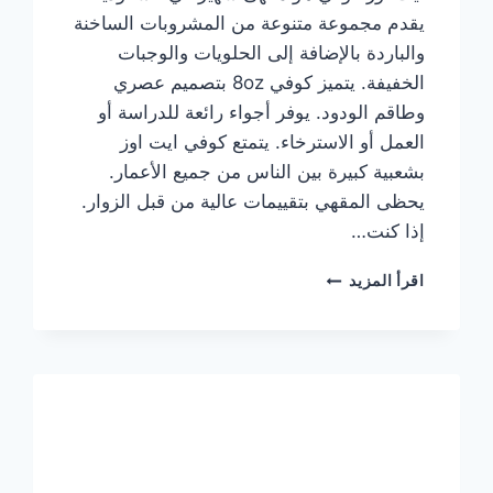
يقدم مجموعة متنوعة من المشروبات الساخنة
والباردة بالإضافة إلى الحلويات والوجبات
الخفيفة. يتميز كوفي 8oz بتصميم عصري
وطاقم الودود. يوفر أجواء رائعة للدراسة أو
العمل أو الاسترخاء. يتمتع كوفي ايت اوز
بشعبية كبيرة بين الناس من جميع الأعمار.
يحظى المقهي بتقييمات عالية من قبل الزوار.
إذا كنت…
منيو
اقرأ المزيد
ايت
اوز
كوفي
الجديد
مع
الأسعار
كاملة
وعناوين
الفروع