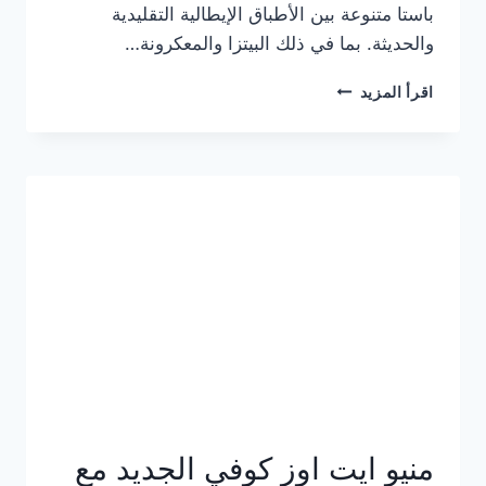
باستا متنوعة بين الأطباق الإيطالية التقليدية
والحديثة. بما في ذلك البيتزا والمعكرونة…
أسعار
اقرأ المزيد
منيو
كازا
باستا
الجديد
كامل
وعناوين
الفروع
منيو ايت اوز كوفي الجديد مع