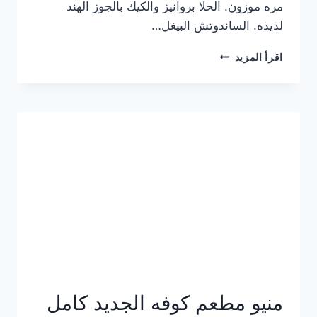
مره موزون. الحلا بروانيز والكيك بالجوز الهند
لذيذه. الساندوتش البيغل…
منيو
اقرأ المزيد
كوفي
هاف
مليون
الجديد
بالأسعار
كاملة
منيو مطعم كوفه الجديد كامل