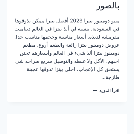
بالصور
منيو دومينوز بيتزا 2023 أفضل بيتزا ممكن تذوقوها
في السعودية. بنسبه لي ألذ بيتزا في العالم ديناميت
مقرمشه لذيذه. أسعار مناسبة وحجمها مناسب جدا.
عروض دومينوز بيتزا رائعة والطعم أروع. مطعم
دومينوز بيتزا ألذ شيء في العالم وأسعارهم تجنن
احبهم. الأكل ولا غلطه والتوصيل سريع صراحه شي
يستحق كل الإعجاب. احلي بيتزا تذوقها عجينة
طازجة…
منيو
اقرأ المزيد
دومينوز
بيتزا
2023
–
أسعار
المنيو
الجديد