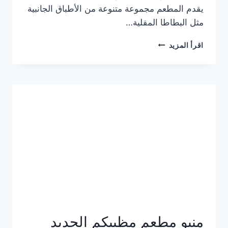
يقدم المطعم مجموعة متنوعة من الأطباق الجانبية
مثل البطاطا المقلية…
أسعار
اقرأ المزيد
منيو
مطعم
جان
برجر
الجديد
كامل
وعناوين
الفروع
منيو مطعم مظبيكم الجديد