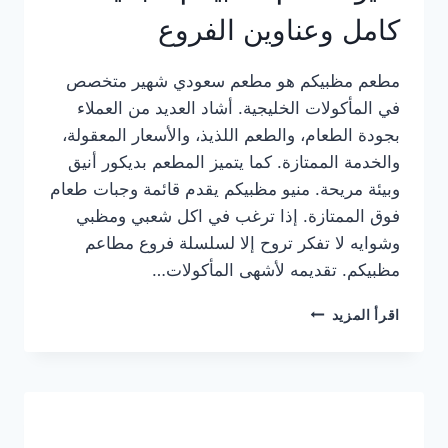
كامل وعناوين الفروع
مطعم مظبيكم هو مطعم سعودي شهير متخصص
في المأكولات الخليجية. أشاد العديد من العملاء
بجودة الطعام، والطعم اللذيذ، والأسعار المعقولة،
والخدمة الممتازة. كما يتميز المطعم بديكور أنيق
وبيئة مريحة. منيو مظبيكم يقدم قائمة وجبات طعام
فوق الممتازة. إذا ترغب في اكل شعبي ومظبي
وشوايه لا تفكر تروح إلا لسلسلة فروع مطاعم
مظبيكم. تقديمه لأشهى المأكولات…
منيو
اقرأ المزيد
مطعم
مظبيكم
الجديد
كامل
وعناوين
الفروع