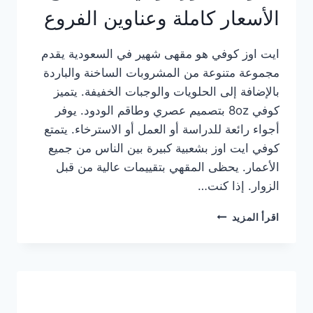
الأسعار كاملة وعناوين الفروع
ايت اوز كوفي هو مقهى شهير في السعودية يقدم
مجموعة متنوعة من المشروبات الساخنة والباردة
بالإضافة إلى الحلويات والوجبات الخفيفة. يتميز
كوفي 8oz بتصميم عصري وطاقم الودود. يوفر
أجواء رائعة للدراسة أو العمل أو الاسترخاء. يتمتع
كوفي ايت اوز بشعبية كبيرة بين الناس من جميع
الأعمار. يحظى المقهي بتقييمات عالية من قبل
الزوار. إذا كنت…
منيو
اقرأ المزيد
ايت
اوز
كوفي
الجديد
مع
الأسعار