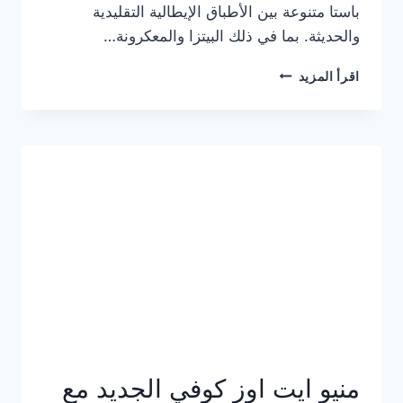
باستا متنوعة بين الأطباق الإيطالية التقليدية
والحديثة. بما في ذلك البيتزا والمعكرونة…
أسعار
اقرأ المزيد
منيو
كازا
باستا
الجديد
كامل
وعناوين
الفروع
منيو ايت اوز كوفي الجديد مع