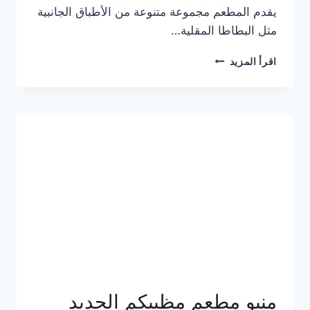
يقدم المطعم مجموعة متنوعة من الأطباق الجانبية
مثل البطاطا المقلية…
أسعار
اقرأ المزيد
منيو
مطعم
جان
برجر
الجديد
كامل
وعناوين
الفروع
منيو مطعم مظبيكم الجديد