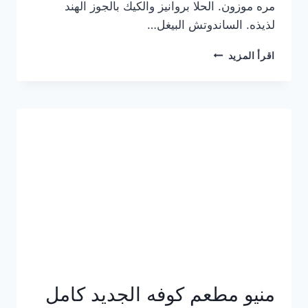
مره موزون. الحلا بروانيز والكيك بالجوز الهند
لذيذه. الساندوتش البيغل…
منيو
اقرأ المزيد
كوفي
هاف
مليون
الجديد
بالأسعار
كاملة
منيو مطعم كوفه الجديد كامل