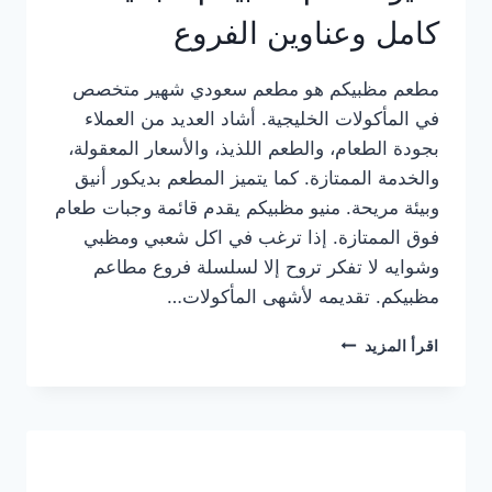
كامل وعناوين الفروع
مطعم مظبيكم هو مطعم سعودي شهير متخصص
في المأكولات الخليجية. أشاد العديد من العملاء
بجودة الطعام، والطعم اللذيذ، والأسعار المعقولة،
والخدمة الممتازة. كما يتميز المطعم بديكور أنيق
وبيئة مريحة. منيو مظبيكم يقدم قائمة وجبات طعام
فوق الممتازة. إذا ترغب في اكل شعبي ومظبي
وشوايه لا تفكر تروح إلا لسلسلة فروع مطاعم
مظبيكم. تقديمه لأشهى المأكولات…
منيو
اقرأ المزيد
مطعم
مظبيكم
الجديد
كامل
وعناوين
الفروع