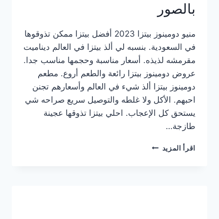
بالصور
منيو دومينوز بيتزا 2023 أفضل بيتزا ممكن تذوقوها
في السعودية. بنسبه لي ألذ بيتزا في العالم ديناميت
مقرمشه لذيذه. أسعار مناسبة وحجمها مناسب جدا.
عروض دومينوز بيتزا رائعة والطعم أروع. مطعم
دومينوز بيتزا ألذ شيء في العالم وأسعارهم تجنن
احبهم. الأكل ولا غلطه والتوصيل سريع صراحه شي
يستحق كل الإعجاب. احلي بيتزا تذوقها عجينة
طازجة…
منيو
اقرأ المزيد
دومينوز
بيتزا
2023
–
أسعار
المنيو
الجديد