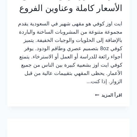
الأسعار كاملة وعناوين الفروع
ايت اوز كوفي هو مقهى شهير في السعودية يقدم
مجموعة متنوعة من المشروبات الساخنة والباردة
بالإضافة إلى الحلويات والوجبات الخفيفة. يتميز
كوفي 8oz بتصميم عصري وطاقم الودود. يوفر
أجواء رائعة للدراسة أو العمل أو الاسترخاء. يتمتع
كوفي ايت اوز بشعبية كبيرة بين الناس من جميع
الأعمار. يحظى المقهي بتقييمات عالية من قبل
الزوار. إذا كنت…
منيو
اقرأ المزيد
ايت
اوز
كوفي
الجديد
مع
الأسعار