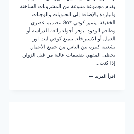
يقدم مجموعة متنوعة من المشروبات الساخنة
والباردة بالإضافة إلى الحلويات والوجبات
الخفيفة. يتميز كوفي 8oz بتصميم عصري
وطاقم الودود. يوفر أجواء رائعة للدراسة أو
العمل أو الاسترخاء. يتمتع كوفي ايت اوز
بشعبية كبيرة بين الناس من جميع الأعمار.
يحظى المقهي بتقييمات عالية من قبل الزوار.
إذا كنت…
منيو
اقرأ المزيد
ايت
اوز
كوفي
الجديد
مع
الأسعار
كاملة
وعناوين
الفروع