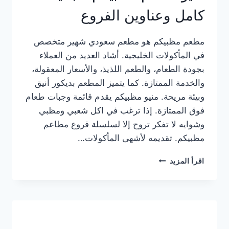
كامل وعناوين الفروع
مطعم مظبيكم هو مطعم سعودي شهير متخصص
في المأكولات الخليجية. أشاد العديد من العملاء
بجودة الطعام، والطعم اللذيذ، والأسعار المعقولة،
والخدمة الممتازة. كما يتميز المطعم بديكور أنيق
وبيئة مريحة. منيو مظبيكم يقدم قائمة وجبات طعام
فوق الممتازة. إذا ترغب في اكل شعبي ومظبي
وشوايه لا تفكر تروح إلا لسلسلة فروع مطاعم
مظبيكم. تقديمه لأشهى المأكولات…
منيو
اقرأ المزيد
مطعم
مظبيكم
الجديد
كامل
وعناوين
الفروع