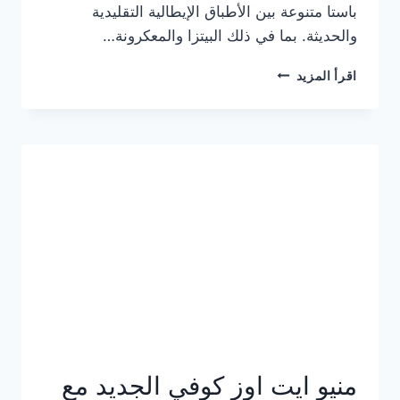
باستا متنوعة بين الأطباق الإيطالية التقليدية
والحديثة. بما في ذلك البيتزا والمعكرونة…
أسعار
اقرأ المزيد
منيو
كازا
باستا
الجديد
كامل
وعناوين
الفروع
منيو ايت اوز كوفي الجديد مع