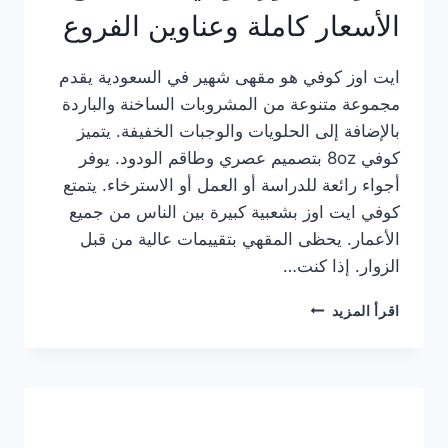
الأسعار كاملة وعناوين الفروع
ايت اوز كوفي هو مقهى شهير في السعودية يقدم
مجموعة متنوعة من المشروبات الساخنة والباردة
بالإضافة إلى الحلويات والوجبات الخفيفة. يتميز
كوفي 8oz بتصميم عصري وطاقم الودود. يوفر
أجواء رائعة للدراسة أو العمل أو الاسترخاء. يتمتع
كوفي ايت اوز بشعبية كبيرة بين الناس من جميع
الأعمار. يحظى المقهي بتقييمات عالية من قبل
الزوار. إذا كنت…
منيو
اقرأ المزيد
ايت
اوز
كوفي
الجديد
مع
الأسعار