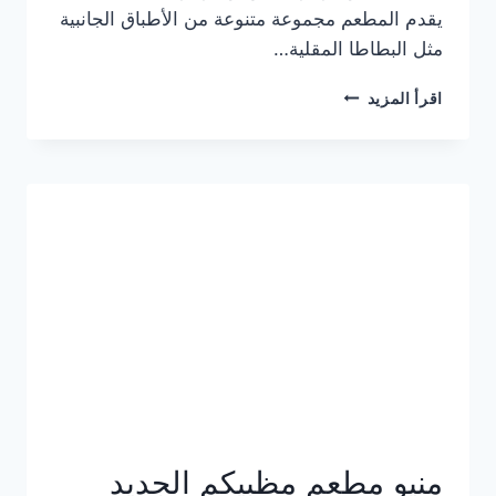
يقدم المطعم مجموعة متنوعة من الأطباق الجانبية
مثل البطاطا المقلية…
أسعار
اقرأ المزيد
منيو
مطعم
جان
برجر
الجديد
كامل
وعناوين
الفروع
منيو مطعم مظبيكم الجديد