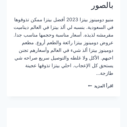
بالصور
منيو دومينوز بيتزا 2023 أفضل بيتزا ممكن تذوقوها
في السعودية. بنسبه لي ألذ بيتزا في العالم ديناميت
مقرمشه لذيذه. أسعار مناسبة وحجمها مناسب جدا.
عروض دومينوز بيتزا رائعة والطعم أروع. مطعم
دومينوز بيتزا ألذ شيء في العالم وأسعارهم تجنن
احبهم. الأكل ولا غلطه والتوصيل سريع صراحه شي
يستحق كل الإعجاب. احلي بيتزا تذوقها عجينة
طازجة…
منيو
اقرأ المزيد
دومينوز
بيتزا
2023
–
أسعار
المنيو
الجديد