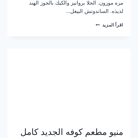
مره موزون. الحلا بروانيز والكيك بالجوز الهند
لذيذه. الساندوتش البيغل…
منيو
اقرأ المزيد
كوفي
هاف
مليون
الجديد
بالأسعار
كاملة
منيو مطعم كوفه الجديد كامل