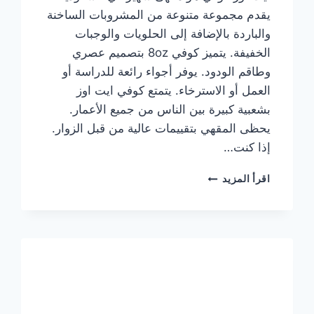
يقدم مجموعة متنوعة من المشروبات الساخنة
والباردة بالإضافة إلى الحلويات والوجبات
الخفيفة. يتميز كوفي 8oz بتصميم عصري
وطاقم الودود. يوفر أجواء رائعة للدراسة أو
العمل أو الاسترخاء. يتمتع كوفي ايت اوز
بشعبية كبيرة بين الناس من جميع الأعمار.
يحظى المقهي بتقييمات عالية من قبل الزوار.
إذا كنت…
منيو
اقرأ المزيد
ايت
اوز
كوفي
الجديد
مع
الأسعار
كاملة
وعناوين
الفروع