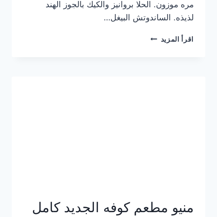
مره موزون. الحلا بروانيز والكيك بالجوز الهند
لذيذه. الساندوتش البيغل…
منيو
اقرأ المزيد
كوفي
هاف
مليون
الجديد
بالأسعار
كاملة
منيو مطعم كوفه الجديد كامل