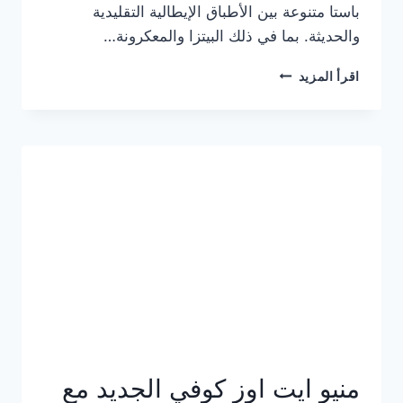
باستا متنوعة بين الأطباق الإيطالية التقليدية
والحديثة. بما في ذلك البيتزا والمعكرونة…
أسعار
اقرأ المزيد
منيو
كازا
باستا
الجديد
كامل
وعناوين
الفروع
منيو ايت اوز كوفي الجديد مع