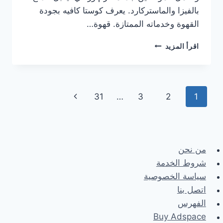
بالفيزا والماستركارد. يعرف كوستا كافيه بجودة
القهوة وخدماته الممتازة. قهوة…
هنا
اقرأ المزيد
منيو
كوستا
كوفي
الجديد
Page
Next
31
…
3
2
1
مع
الأسعار
navigation
Page
كاملة
من نحن
شروط الخدمة
سياسة الخصوصية
اتصل بنا
الفهرس
Buy Adspace