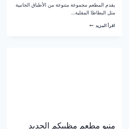
يقدم المطعم مجموعة متنوعة من الأطباق الجانبية
مثل البطاطا المقلية…
أسعار
اقرأ المزيد
منيو
مطعم
جان
برجر
الجديد
كامل
وعناوين
الفروع
منيو مطعم مظبيكم الجديد