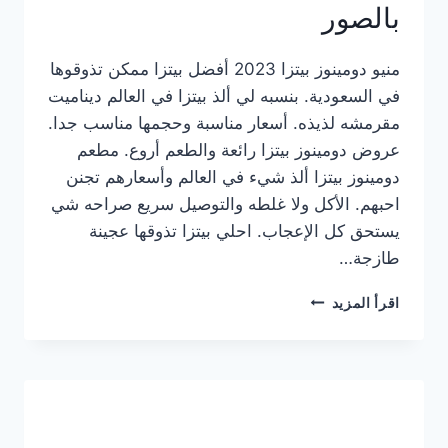
بالصور
منيو دومينوز بيتزا 2023 أفضل بيتزا ممكن تذوقوها
في السعودية. بنسبه لي ألذ بيتزا في العالم ديناميت
مقرمشه لذيذه. أسعار مناسبة وحجمها مناسب جدا.
عروض دومينوز بيتزا رائعة والطعم أروع. مطعم
دومينوز بيتزا ألذ شيء في العالم وأسعارهم تجنن
احبهم. الأكل ولا غلطه والتوصيل سريع صراحه شي
يستحق كل الإعجاب. احلي بيتزا تذوقها عجينة
طازجة…
منيو
اقرأ المزيد
دومينوز
بيتزا
2023
–
أسعار
المنيو
الجديد