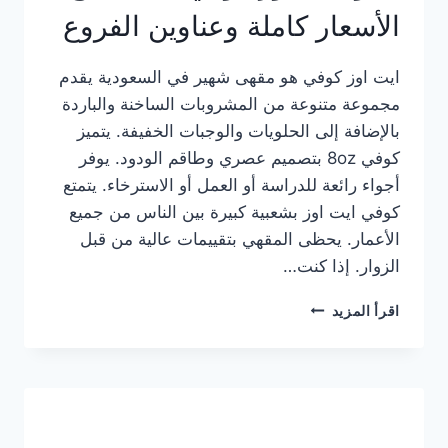
الأسعار كاملة وعناوين الفروع
ايت اوز كوفي هو مقهى شهير في السعودية يقدم
مجموعة متنوعة من المشروبات الساخنة والباردة
بالإضافة إلى الحلويات والوجبات الخفيفة. يتميز
كوفي 8oz بتصميم عصري وطاقم الودود. يوفر
أجواء رائعة للدراسة أو العمل أو الاسترخاء. يتمتع
كوفي ايت اوز بشعبية كبيرة بين الناس من جميع
الأعمار. يحظى المقهي بتقييمات عالية من قبل
الزوار. إذا كنت…
منيو
اقرأ المزيد
ايت
اوز
كوفي
الجديد
مع
الأسعار