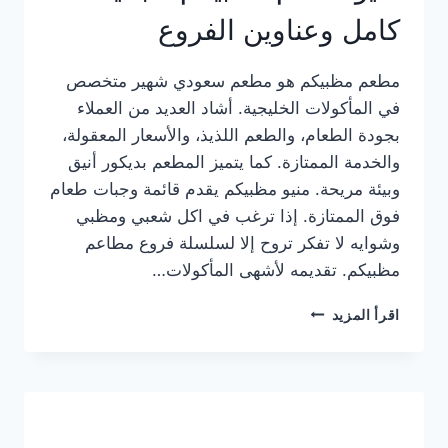
كامل وعناوين الفروع
مطعم مظبيكم هو مطعم سعودي شهير متخصص
في المأكولات الخليجية. أشاد العديد من العملاء
بجودة الطعام، والطعم اللذيذ، والأسعار المعقولة،
والخدمة الممتازة. كما يتميز المطعم بديكور أنيق
وبيئة مريحة. منيو مظبيكم يقدم قائمة وجبات طعام
فوق الممتازة. إذا ترغب في اكل شعبي ومظبي
وشوايه لا تفكر تروح إلا لسلسلة فروع مطاعم
مظبيكم. تقديمه لأشهى المأكولات…
منيو
اقرأ المزيد
مطعم
مظبيكم
الجديد
كامل
وعناوين
الفروع