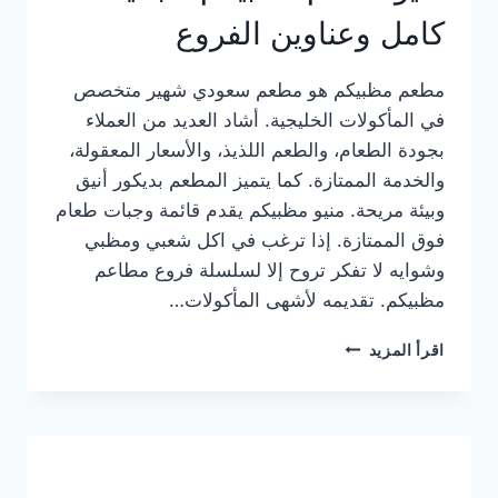
كامل وعناوين الفروع
مطعم مظبيكم هو مطعم سعودي شهير متخصص
في المأكولات الخليجية. أشاد العديد من العملاء
بجودة الطعام، والطعم اللذيذ، والأسعار المعقولة،
والخدمة الممتازة. كما يتميز المطعم بديكور أنيق
وبيئة مريحة. منيو مظبيكم يقدم قائمة وجبات طعام
فوق الممتازة. إذا ترغب في اكل شعبي ومظبي
وشوايه لا تفكر تروح إلا لسلسلة فروع مطاعم
مظبيكم. تقديمه لأشهى المأكولات…
منيو
اقرأ المزيد
مطعم
مظبيكم
الجديد
كامل
وعناوين
الفروع