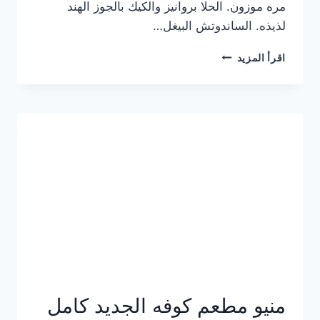
مره موزون. الحلا بروانيز والكيك بالجوز الهند
لذيذه. الساندوتش البيغل…
منيو
اقرأ المزيد
كوفي
هاف
مليون
الجديد
بالأسعار
كاملة
منيو مطعم كوفه الجديد كامل