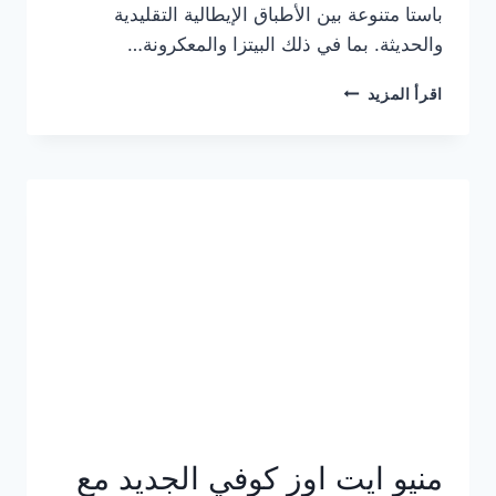
باستا متنوعة بين الأطباق الإيطالية التقليدية
والحديثة. بما في ذلك البيتزا والمعكرونة…
أسعار
اقرأ المزيد
منيو
كازا
باستا
الجديد
كامل
وعناوين
الفروع
منيو ايت اوز كوفي الجديد مع