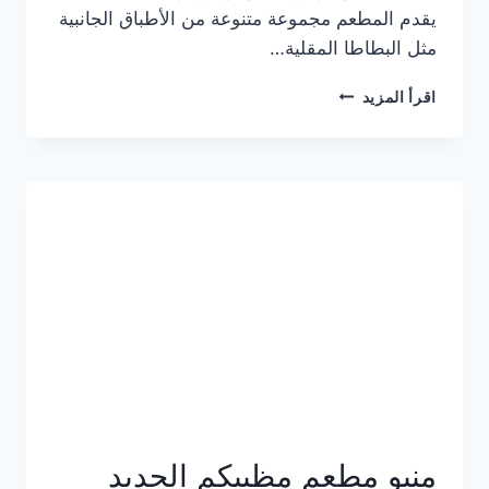
يقدم المطعم مجموعة متنوعة من الأطباق الجانبية
مثل البطاطا المقلية…
أسعار
اقرأ المزيد
منيو
مطعم
جان
برجر
الجديد
كامل
وعناوين
الفروع
منيو مطعم مظبيكم الجديد