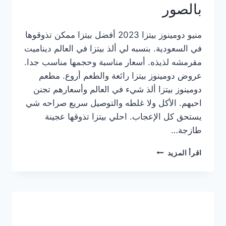
بالصور
منيو دومينوز بيتزا 2023 أفضل بيتزا ممكن تذوقوها
في السعودية. بنسبه لي ألذ بيتزا في العالم ديناميت
مقرمشه لذيذه. أسعار مناسبة وحجمها مناسب جدا.
عروض دومينوز بيتزا رائعة والطعم أروع. مطعم
دومينوز بيتزا ألذ شيء في العالم وأسعارهم تجنن
احبهم. الأكل ولا غلطه والتوصيل سريع صراحه شي
يستحق كل الإعجاب. احلي بيتزا تذوقها عجينة
طازجة…
منيو
اقرأ المزيد
دومينوز
بيتزا
2023
–
أسعار
المنيو
الجديد