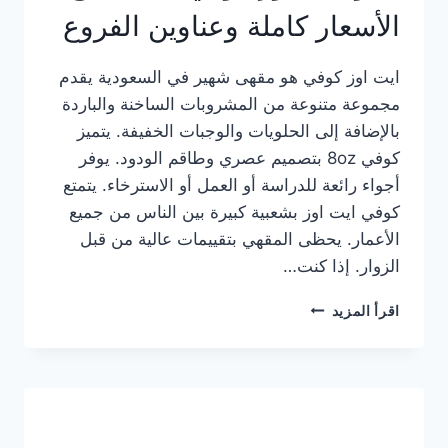
الأسعار كاملة وعناوين الفروع
ايت اوز كوفي هو مقهى شهير في السعودية يقدم
مجموعة متنوعة من المشروبات الساخنة والباردة
بالإضافة إلى الحلويات والوجبات الخفيفة. يتميز
كوفي 8oz بتصميم عصري وطاقم الودود. يوفر
أجواء رائعة للدراسة أو العمل أو الاسترخاء. يتمتع
كوفي ايت اوز بشعبية كبيرة بين الناس من جميع
الأعمار. يحظى المقهي بتقييمات عالية من قبل
الزوار. إذا كنت…
منيو
اقرأ المزيد
ايت
اوز
كوفي
الجديد
مع
الأسعار