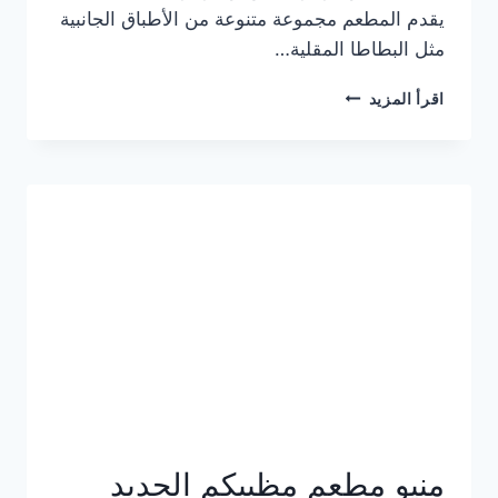
يقدم المطعم مجموعة متنوعة من الأطباق الجانبية
مثل البطاطا المقلية…
أسعار
اقرأ المزيد
منيو
مطعم
جان
برجر
الجديد
كامل
وعناوين
الفروع
منيو مطعم مظبيكم الجديد