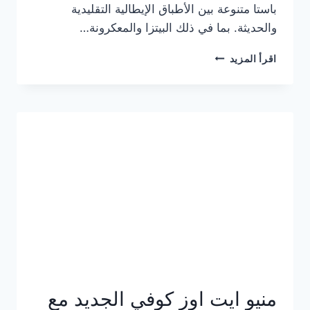
باستا متنوعة بين الأطباق الإيطالية التقليدية
والحديثة. بما في ذلك البيتزا والمعكرونة…
أسعار
اقرأ المزيد
منيو
كازا
باستا
الجديد
كامل
وعناوين
الفروع
منيو ايت اوز كوفي الجديد مع