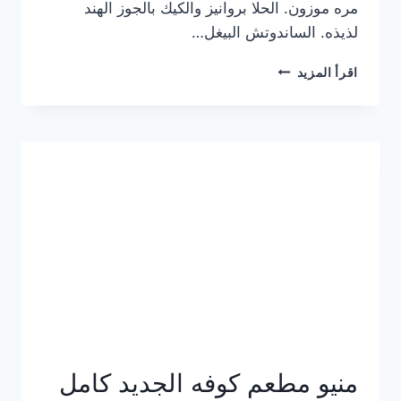
مره موزون. الحلا بروانيز والكيك بالجوز الهند
لذيذه. الساندوتش البيغل…
منيو
اقرأ المزيد
كوفي
هاف
مليون
الجديد
بالأسعار
كاملة
منيو مطعم كوفه الجديد كامل