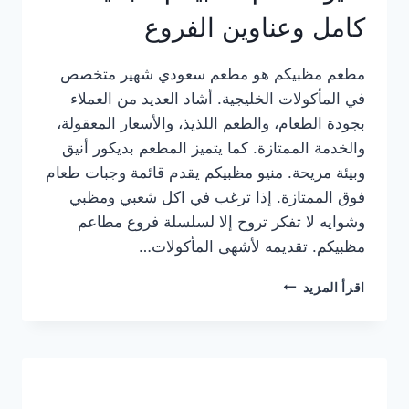
كامل وعناوين الفروع
مطعم مظبيكم هو مطعم سعودي شهير متخصص
في المأكولات الخليجية. أشاد العديد من العملاء
بجودة الطعام، والطعم اللذيذ، والأسعار المعقولة،
والخدمة الممتازة. كما يتميز المطعم بديكور أنيق
وبيئة مريحة. منيو مظبيكم يقدم قائمة وجبات طعام
فوق الممتازة. إذا ترغب في اكل شعبي ومظبي
وشوايه لا تفكر تروح إلا لسلسلة فروع مطاعم
مظبيكم. تقديمه لأشهى المأكولات…
منيو
اقرأ المزيد
مطعم
مظبيكم
الجديد
كامل
وعناوين
الفروع