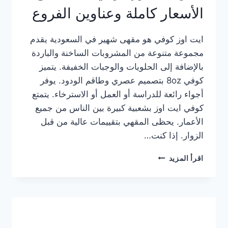
الأسعار كاملة وعناوين الفروع
ايت اوز كوفي هو مقهى شهير في السعودية يقدم
مجموعة متنوعة من المشروبات الساخنة والباردة
بالإضافة إلى الحلويات والوجبات الخفيفة. يتميز
كوفي 8oz بتصميم عصري وطاقم الودود. يوفر
أجواء رائعة للدراسة أو العمل أو الاسترخاء. يتمتع
كوفي ايت اوز بشعبية كبيرة بين الناس من جميع
الأعمار. يحظى المقهي بتقييمات عالية من قبل
الزوار. إذا كنت…
منيو
اقرأ المزيد
ايت
اوز
كوفي
الجديد
مع
الأسعار