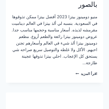
بالصور
منيو دومينوز بيتزا 2023 أفضل بيتزا ممكن تذوقوها
في السعودية. بنسبه لي ألذ بيتزا في العالم ديناميت
مقرمشه لذيذه. أسعار مناسبة وحجمها مناسب جدا.
عروض دومينوز بيتزا رائعة والطعم أروع. مطعم
دومينوز بيتزا ألذ شيء في العالم وأسعارهم تجنن
احبهم. الأكل ولا غلطه والتوصيل سريع صراحه شي
يستحق كل الإعجاب. احلي بيتزا تذوقها عجينة
طازجة…
منيو
اقرأ المزيد
دومينوز
بيتزا
2023
–
أسعار
المنيو
الجديد