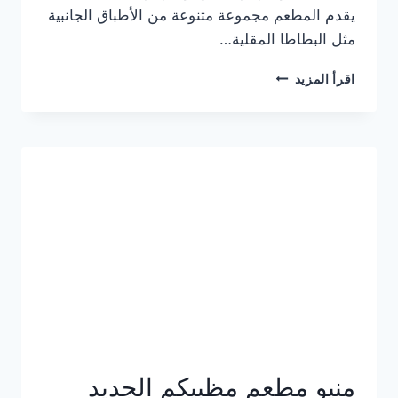
يقدم المطعم مجموعة متنوعة من الأطباق الجانبية
مثل البطاطا المقلية…
أسعار
اقرأ المزيد
منيو
مطعم
جان
برجر
الجديد
كامل
وعناوين
الفروع
منيو مطعم مظبيكم الجديد