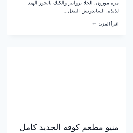
مره موزون. الحلا بروانيز والكيك بالجوز الهند
لذيذه. الساندوتش البيغل…
منيو
اقرأ المزيد
كوفي
هاف
مليون
الجديد
بالأسعار
كاملة
منيو مطعم كوفه الجديد كامل