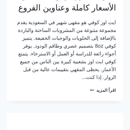
الأسعار كاملة وعناوين الفروع
ايت اوز كوفي هو مقهى شهير في السعودية يقدم
مجموعة متنوعة من المشروبات الساخنة والباردة
بالإضافة إلى الحلويات والوجبات الخفيفة. يتميز
كوفي 8oz بتصميم عصري وطاقم الودود. يوفر
أجواء رائعة للدراسة أو العمل أو الاسترخاء. يتمتع
كوفي ايت اوز بشعبية كبيرة بين الناس من جميع
الأعمار. يحظى المقهي بتقييمات عالية من قبل
الزوار. إذا كنت…
منيو
اقرأ المزيد
ايت
اوز
كوفي
الجديد
مع
الأسعار