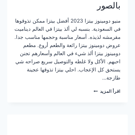
بالصور
منيو دومينوز بيتزا 2023 أفضل بيتزا ممكن تذوقوها
في السعودية. بنسبه لي ألذ بيتزا في العالم ديناميت
مقرمشه لذيذه. أسعار مناسبة وحجمها مناسب جدا.
عروض دومينوز بيتزا رائعة والطعم أروع. مطعم
دومينوز بيتزا ألذ شيء في العالم وأسعارهم تجنن
احبهم. الأكل ولا غلطه والتوصيل سريع صراحه شي
يستحق كل الإعجاب. احلي بيتزا تذوقها عجينة
طازجة…
منيو
اقرأ المزيد
دومينوز
بيتزا
2023
–
أسعار
المنيو
الجديد