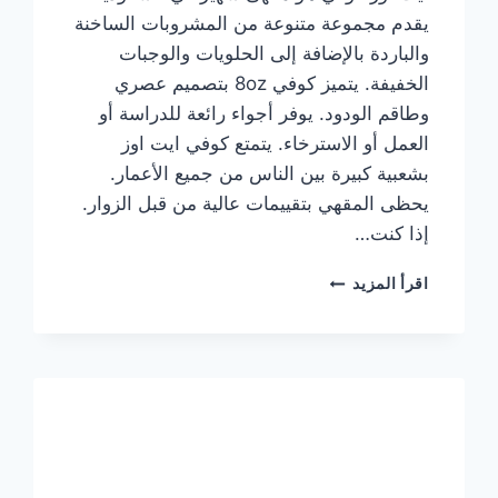
يقدم مجموعة متنوعة من المشروبات الساخنة
والباردة بالإضافة إلى الحلويات والوجبات
الخفيفة. يتميز كوفي 8oz بتصميم عصري
وطاقم الودود. يوفر أجواء رائعة للدراسة أو
العمل أو الاسترخاء. يتمتع كوفي ايت اوز
بشعبية كبيرة بين الناس من جميع الأعمار.
يحظى المقهي بتقييمات عالية من قبل الزوار.
إذا كنت…
منيو
اقرأ المزيد
ايت
اوز
كوفي
الجديد
مع
الأسعار
كاملة
وعناوين
الفروع